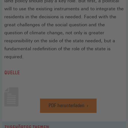
land policy should play a key role. But first, a political
will to use the existing instruments and to integrate the
residents in the decisions is needed. Faced with the
great challenges of the social question and the
question of climate change, not only is greater
responsibility on the side of the state needed, but a
fundamental redefinition of the role of the state is
required.
QUELLE
PDF herunterladen
(Öffnet
in
einem
neuen
ZUGEHÖRIGE THEMEN