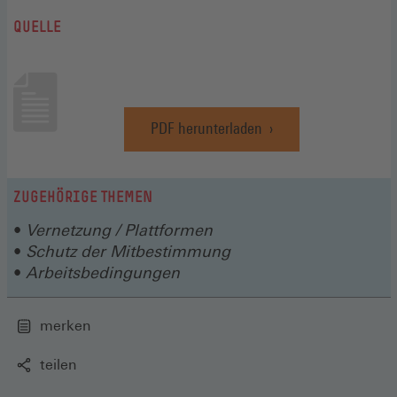
QUELLE
PDF herunterladen
(Öffnet
in
einem
neuen
ZUGEHÖRIGE THEMEN
Fenster)
Vernetzung / Plattformen
Schutz der Mitbestimmung
Arbeitsbedingungen
merken
teilen