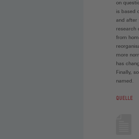
on questio
is based 
and after 
research 
from home
reorganis
more norm
has chang
Finally, 
named.
QUELLE