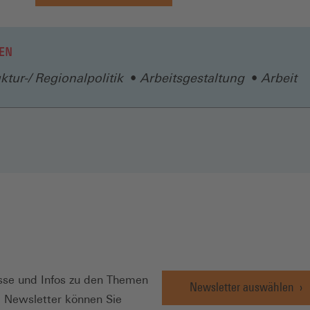
in
einem
neuen
EN
Fenster)
uktur-/ Regionalpolitik
Arbeitsgestaltung
Arbeit
N
se und Infos zu den Themen
Newsletter auswählen
e Newsletter können Sie