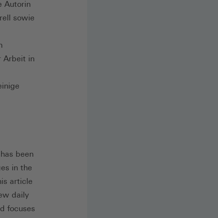
 Autorin
ell sowie
m
 Arbeit in
einige
 has been
es in the
s article
ew daily
d focuses