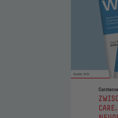
Quelle: WSI
Carstense
:
ZWIS
CARE.
NEUO