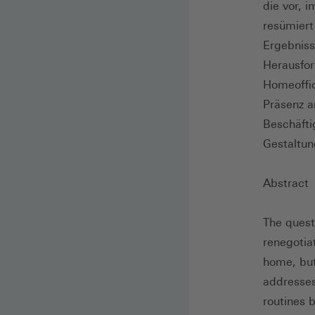
die vor, 
resümiert
Ergebniss
Herausfor
Homeoffic
Präsenz am
Beschäfti
Gestaltu
Abstract
The quest
renegotia
home, but
addresses
routines 