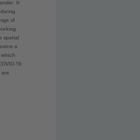
ender. It
 during
ings of
working
 spatial
ecome a
 which
 COVID-19.
 are