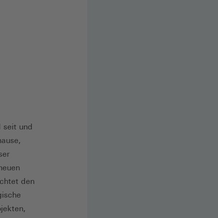
 seit und
hause,
ser
 neuen
chtet den
gische
jekten,