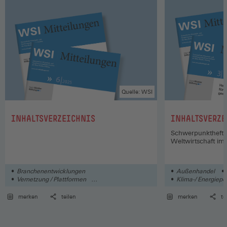
Quelle: WSI
:
:
INHALTSVERZEICHNIS
INHALTSVERZE
Schwerpunktheft 
Weltwirtschaft im
Branchenentwicklungen
Außenhandel
Vernetzung / Plattformen
Klima-/ Energiepol
Automatisierung / Digitalisierung
merken
teilen
merken
te