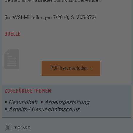
betriebliche Fassadenpolitik zu überwinden.
(in: WSI-Mitteilungen 7/2010, S. 365-373)
QUELLE
PDF herunterladen
(Öffnet
in
einem
neuen
ZUGEHÖRIGE THEMEN
Fenster)
Gesundheit
Arbeitsgestaltung
Arbeits-/ Gesundheitsschutz
merken