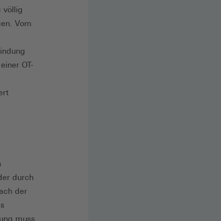
 völlig
agen. Vom
bindung
einer OT-
ert
n
der durch
ach der
es
zung muss