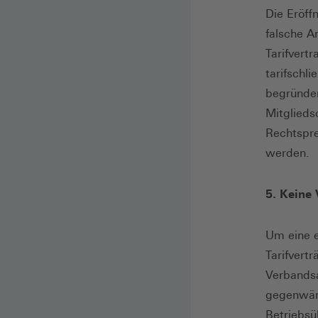
Die Eröffn
falsche A
Tarifvert
tarifschl
begründen
Mitglieds
Rechtspre
werden.
5. Keine 
Um eine e
Tarifvert
Verbandsa
gegenwärt
Betriebsü