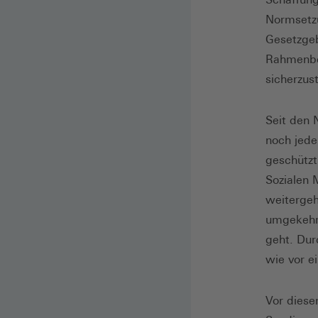
Normsetzu
Gesetzgeb
Rahmenbed
sicherzust
Seit den 
noch jede
geschützt
Sozialen 
weitergeh
umgekehr
geht. Dur
wie vor e
Vor diese