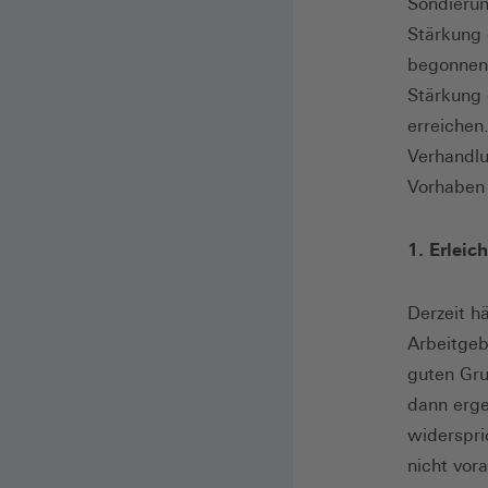
Sondierun
Stärkung 
begonnene
Stärkung 
erreichen
Verhandlu
Vorhaben 
1. Erleic
Derzeit h
Arbeitgeb
guten Gru
dann erge
widerspri
nicht vor