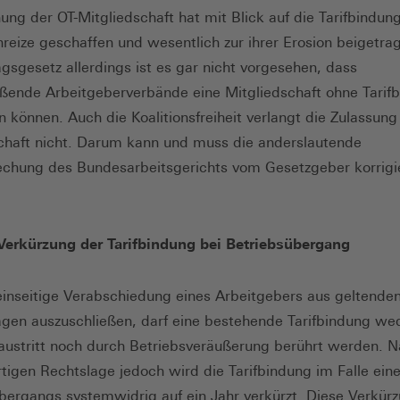
ung der OT-Mitgliedschaft hat mit Blick auf die Tarifbindung
nreize geschaffen und wesentlich zur ihrer Erosion beigetr
ragsgesetz allerdings ist es gar nicht vorgesehen, dass
ießende Arbeitgeberverbände eine Mitgliedschaft ohne Tarif
 können. Auch die Koalitionsfreiheit verlangt die Zulassung 
chaft nicht. Darum kann und muss die anderslautende
chung des Bundesarbeitsgerichts vom Gesetzgeber korrigi
Verkürzung der Tarifbindung bei Betriebsübergang
inseitige Verabschiedung eines Arbeitgebers aus geltende
rägen auszuschließen, darf eine bestehende Tarifbindung we
ustritt noch durch Betriebsveräußerung berührt werden. N
igen Rechtslage jedoch wird die Tarifbindung im Falle ein
bergangs systemwidrig auf ein Jahr verkürzt. Diese Verkür