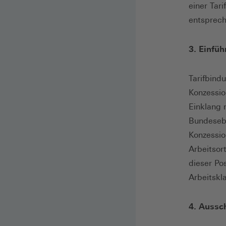
einer Tar
entsprec
3. Einfüh
Tarifbind
Konzessio
Einklang 
Bundesebe
Konzessio
Arbeitsor
dieser Po
Arbeitskl
4. Aussc