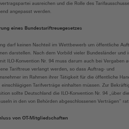
ifvertragspartei ausreichen und die Rolle des Tarifausschuss
hend angepasst werden.
rung eines Bundestariftreuegesetzes
ung darf keinen Nachteil im Wettbewerb um öffentliche Auf
nen darstellen. Nach dem Vorbild vieler Bundesländer und 
mit ILO-Konvention Nr. 94 muss darum auch bei Vergaben a
ne Tariftreue verlangt werden, so dass Auftrag- und
nsnehmer im Rahmen ihrer Tätigkeit für die öffentliche Ha
t einschlägigen Tarifverträge einhalten müssen. Zur Bekräft
sition sollte Deutschland die ILO-Konvention Nr. 94 „über di
auseln in den von Behörden abgeschlossenen Verträgen“ ratif
hluss von OT-Mitgliedschaften