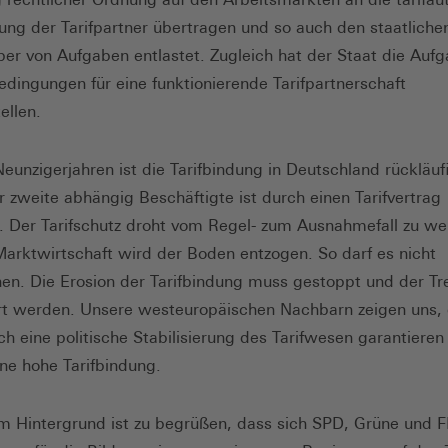
ng der Tarifpartner übertragen und so auch den staatliche
er von Aufgaben entlastet. Zugleich hat der Staat die Aufg
ingungen für eine funktionierende Tarifpartnerschaft
ellen.
Neunzigerjahren ist die Tarifbindung in Deutschland rückläuf
r zweite abhängig Beschäftigte ist durch einen Tarifvertrag
. Der Tarifschutz droht vom Regel- zum Ausnahmefall zu we
Marktwirtschaft wird der Boden entzogen. So darf es nicht
en. Die Erosion der Tarifbindung muss gestoppt und der Tr
t werden. Unsere westeuropäischen Nachbarn zeigen uns, 
ch eine politische Stabilisierung des Tarifwesen garantieren
ine hohe Tarifbindung.
m Hintergrund ist zu begrüßen, dass sich SPD, Grüne und F