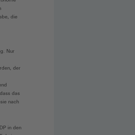
n
abe, die
ig. Nur
rden, der
end
dass das
 sie nach
DP in den