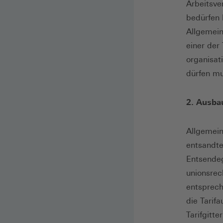
Arbeitsve
bedürfen 
Allgemein
einer der 
organisati
dürfen mu
2. Ausbau
Allgemein
entsandte
Entsendeg
unionsrec
entsprech
die Tarifa
Tarifgitt