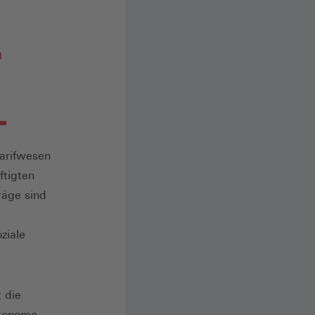
n
Tarifwesen
ftigten
räge sind
ziale
 die
utonome