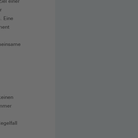
iel einer
r
. Eine
ument
emeinsame
keinen
immer
egelfall