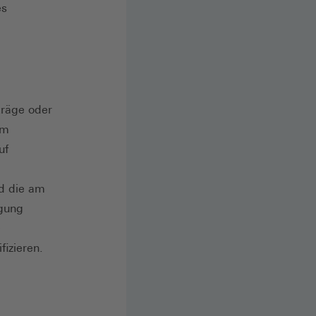
es
träge oder
im
uf
nd die am
igung
e
izieren.