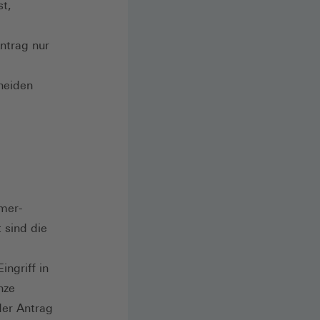
st,
Antrag nur
e
cheiden
mer-
 sind die
ngriff in
nze
der Antrag