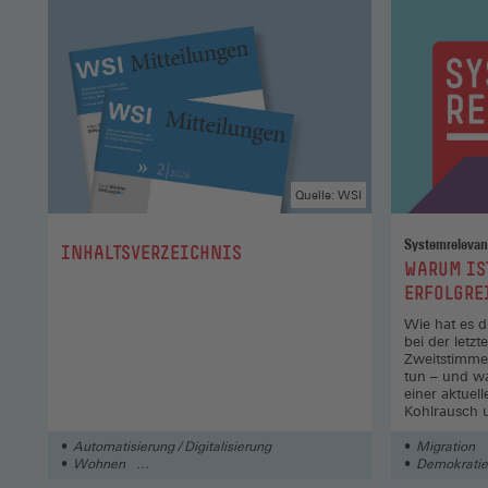
Quelle: WSI
Systemrelevan
:
INHALTSVERZEICHNIS
:
WARUM IST
ERFOLGRE
Wie hat es d
bei der letz
Zweitstimme
tun – und wa
einer aktuel
Kohlrausch
sprechen dar
Automatisierung / Digitalisierung
Migration
Wohnen
Demokratie /
Öffentlicher Dienst / Kommunen / Verwaltung