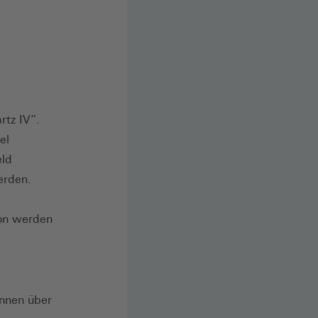
rtz IV“.
el
eld
erden.
ion werden
nnen über