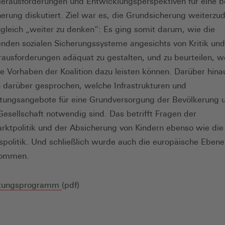
Herausforderungen und Entwicklungsperspektiven für eine b
erung diskutiert. Ziel war es, die Grundsicherung weiterzu
ugleich „weiter zu denken“: Es ging somit darum, wie die
nden sozialen Sicherungssysteme angesichts von Kritik un
ausforderungen adäquat zu gestalten, und zu beurteilen, w
ie Vorhaben der Koalition dazu leisten können. Darüber hin
 darüber gesprochen, welche Infrastrukturen und
stungsangebote für eine Grundversorgung der Bevölkerung 
 Gesellschaft notwendig sind. Das betrifft Fragen der
rktpolitik und der Absicherung von Kindern ebenso wie die
olitik. Und schließlich wurde auch die europäische Ebene
nommen.
(Öffnet
ltungsprogramm
(pdf)
in
einem