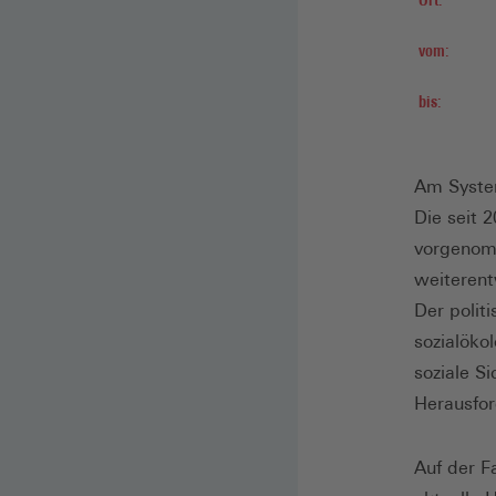
vom:
bis:
Am System
Die seit 
vorgenomm
weiterent
Der polit
sozialöko
soziale S
Herausfor
Auf der F