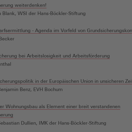
(Öffnet
herung weiterdenken!
in
an Blank, WSI der Hans-Böckler-Stiftung
einem
neuen
rfsermittlung - Agenda im Vorfeld von Grundsicherungsko
Fenster)
 Becker
(Öffnet
icherung bei Arbeitslosigkeit und Arbeitsförderung
in
nthal
einem
neuen
cherungspolitik in der Europäischen Union in unsicheren Zei
Fenster)
 Benjamin Benz, EVH Bochum
her Wohnungsbau als Element einer breit verstandenen
(Öffnet
herung
in
 Sebastian Dullien, IMK der Hans-Böckler-Stiftung
einem