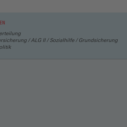
neuen
Fenster)
EN
rteilung
rsicherung / ALG II / Sozialhilfe / Grundsicherung
litik