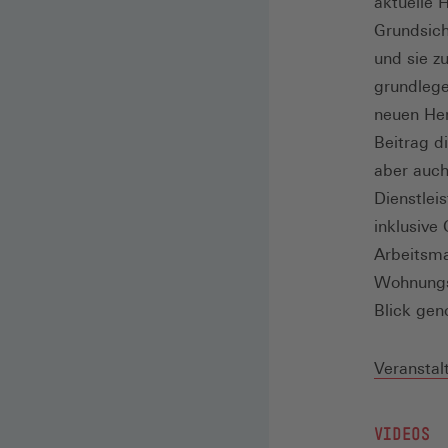
aktuelle 
Grundsich
und sie z
grundlege
neuen Her
Beitrag d
aber auch
Dienstlei
inklusive
Arbeitsma
Wohnungsp
Blick ge
Veransta
VIDEOS