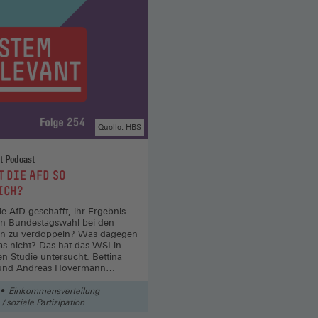
Quelle: HBS
t Podcast
 DIE AFD SO
ICH?
ie AfD geschafft, ihr Ergebnis
ten Bundestagswahl bei den
n zu verdoppeln? Was dagegen
s nicht? Das hat das WSI in
len Studie untersucht. Bettina
 und Andreas Hövermann
über in einer neuen Folge.
Einkommensverteilung
 soziale Partizipation