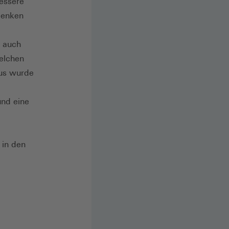
essere
denken
d auch
elchen
aus wurde
und eine
 in den