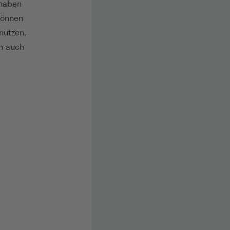
 haben
 können
nutzen,
en auch