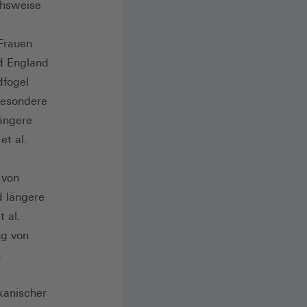
chsweise
 Frauen
d England
dfogel
besondere
längere
et al.
 von
d längere
 al.
ng von
n
e
kanischer