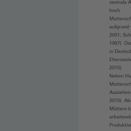
zentrale 
hoch.
Muttersch
aufgrund 
2001; Sch
1997). Di
in Deutsc
Elternzei
2015).
Neben Hum
Muttersch
Auszeiten
2015). Ab
Müttern k
arbeitend
Produktiv