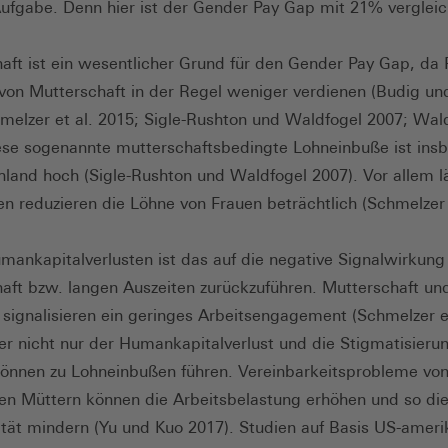
Aufgabe. Denn hier ist der Gender Pay Gap mit 21% verglei
aft ist ein wesentlicher Grund für den Gender Pay Gap, da
von Mutterschaft in der Regel weniger verdienen (Budig un
melzer et al. 2015; Sigle-Rushton und Waldfogel 2007; Wal
ese sogenannte mutterschaftsbedingte Lohneinbuße ist ins
hland hoch (Sigle-Rushton und Waldfogel 2007). Vor allem 
ten reduzieren die Löhne von Frauen beträchtlich (Schmelzer 
ankapitalverlusten ist das auf die negative Signalwirkung
aft bzw. langen Auszeiten zurückzuführen. Mutterschaft un
 signalisieren ein geringes Arbeitsengagement (Schmelzer et
er nicht nur der Humankapitalverlust und die Stigmatisieru
önnen zu Lohneinbußen führen. Vereinbarkeitsprobleme vo
en Müttern können die Arbeitsbelastung erhöhen und so di
ität mindern (Yu und Kuo 2017). Studien auf Basis US-ameri