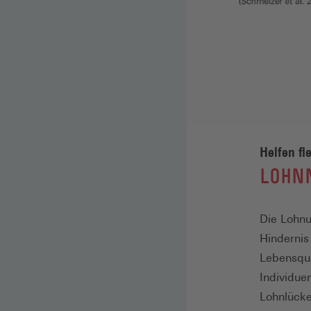
Helfen fl
:
LOHN
Die Lohnu
Hindernis
Lebensqua
Individue
Lohnlücke