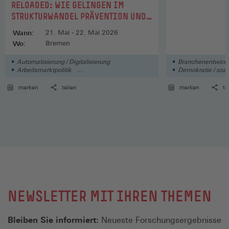
RELOADED: WIE GELINGEN IM
STRUKTURWANDEL PRÄVENTION UND
ANPASSUNG?
Wann:
21. Mai - 22. Mai 2026
Wo:
Bremen
Automatisierung / Digitalisierung
Branchenentwick
Arbeitsmarktpolitik
Demokratie / sozia
Technologischer Wandel
merken
teilen
merken
te
NEWSLETTER MIT IHREN THEMEN
Bleiben Sie informiert:
Neueste Forschungsergebnisse