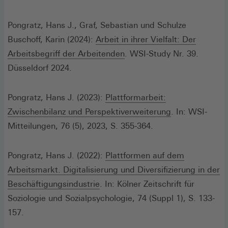
Pongratz, Hans J., Graf, Sebastian und Schulze
Buschoff, Karin (2024):
Arbeit in ihrer Vielfalt: Der
(Öffnet
Arbeitsbegriff der Arbeitenden
. WSI-Study Nr. 39.
in
Düsseldorf 2024.
einem
neuen
Pongratz, Hans J. (2023):
Plattformarbeit:
Fenster)
Zwischenbilanz und Perspektiverweiterung
. In: WSI-
Mitteilungen, 76 (5), 2023, S. 355-364.
Pongratz, Hans J. (2022):
Plattformen auf dem
Arbeitsmarkt. Digitalisierung und Diversifizierung in der
(Öffnet
Beschäftigungsindustrie
. In: Kölner Zeitschrift für
in
Soziologie und Sozialpsychologie, 74 (Suppl 1), S. 133-
einem
157.
neuen