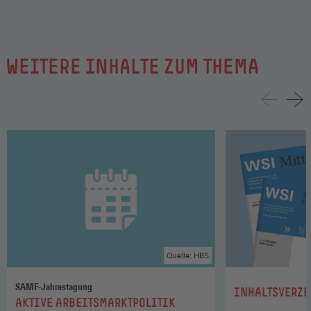
WEITERE INHALTE ZUM THEMA
Quelle: HBS
SAMF-Jahrestagung
:
INHALTSVERZE
:
AKTIVE ARBEITSMARKTPOLITIK