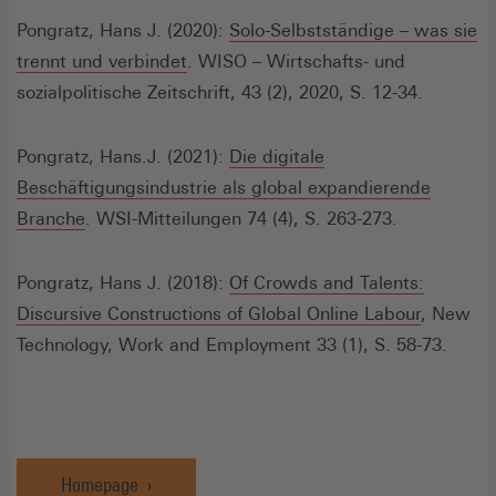
Fenster)
Pongratz, Hans J. (2020):
Solo-Selbstständige – was sie
(Öffnet
trennt und verbindet
. WISO – Wirtschafts- und
in
sozialpolitische Zeitschrift, 43 (2), 2020, S. 12-34.
einem
neuen
Pongratz, Hans.J. (2021):
Die digitale
Fenster)
Beschäftigungsindustrie als global expandierende
Branche
. WSI-Mitteilungen 74 (4), S. 263-273.
Pongratz, Hans J. (2018):
Of Crowds and Talents:
(Öffnet
Discursive Constructions of Global Online Labour
, New
in
Technology, Work and Employment 33 (1), S. 58-73.
einem
neuen
Fenster)
Homepage
(Öffnet