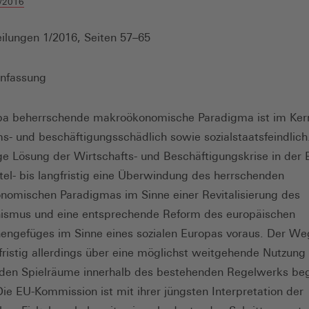
/2016
ilungen 1/2016, Seiten 57–65
nfassung
pa beherrschende makroökonomische Paradigma ist im Ker
- und beschäftigungsschädlich sowie sozialstaatsfeindlich
ge Lösung der Wirtschafts- und Beschäftigungskrise in der 
tel- bis langfristig eine Überwindung des herrschenden
omischen Paradigmas im Sinne einer Revitalisierung des
nismus und eine entsprechende Reform des europäischen
onengefüges im Sinne eines sozialen Europas voraus. Der We
fristig allerdings über eine möglichst weitgehende Nutzung
nden Spielräume innerhalb des bestehenden Regelwerks b
ie EU-Kommission ist mit ihrer jüngsten Interpretation der