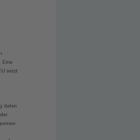
n
. Eine
EU setzt
g dahin
 der
egonnen