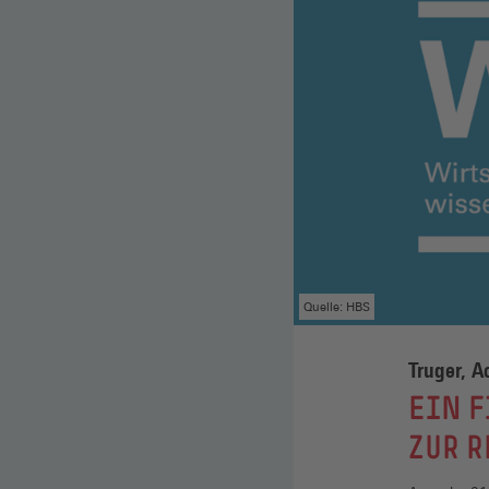
Quelle: HBS
Truger, 
:
EIN 
ZUR R