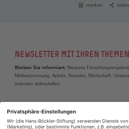
merken
teilen
NEWSLETTER MIT IHREN THEME
Bleiben Sie informiert:
Neueste Forschungsergebnis
Mitbestimmung, Arbeit, Soziales, Wirtschaft. Unser
jederzeit abbestellen.