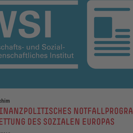
Achim
FINANZPOLITISCHES NOTFALLPROGR
ETTUNG DES SOZIALEN EUROPAS