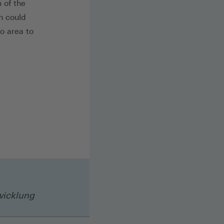
n of the
n could
o area to
wicklung