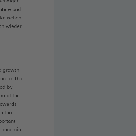
twendigen
ntere und
skalischen
ich wieder
o growth
on for the
ved by
rm of the
towards
in the
portant
roeconomic