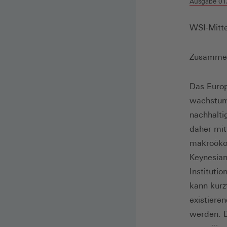
Ausgabe 01
WSI-Mitte
Zusamme
Das Euro
wachstums
nachhalti
daher mit
makroökon
Keynesia
Instituti
kann kurz
existiere
werden. D