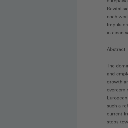
europäisc
Revitalis
noch weit
Impuls er
in einen 
Abstract
The domin
and emplo
growth an
overcomin
European 
such a re
current f
steps tow