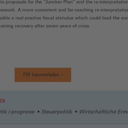
its proposals for the “Juncker-Plan” and the re-interpretatio
amework. A more consistent and far-reaching re-interpretatio
ible a real positive fiscal stimulus which could lead the eur
taining recovery after seven years of crisis.
PDF herunterladen
(Öffnet
in
einem
neuen
EN
Fenster)
tik /-prognose
Steuerpolitik
Wirtschaftliche Ent