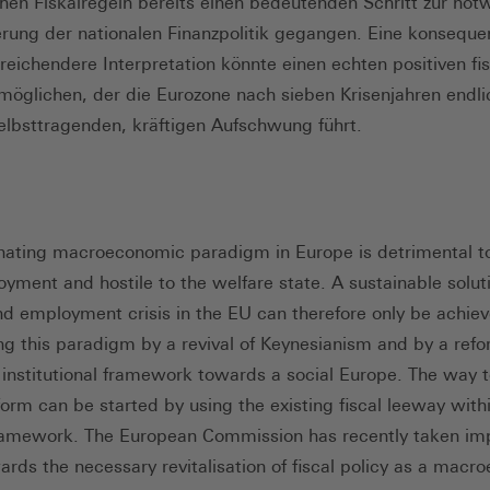
hen Fiskalregeln bereits einen bedeutenden Schritt zur no
ierung der nationalen Finanzpolitik gegangen. Eine konseque
reichendere Interpretation könnte einen echten positiven fi
möglichen, der die Eurozone nach sieben Krisenjahren endl
selbsttragenden, kräftigen Aufschwung führt.
ating macroeconomic paradigm in Europe is detrimental t
yment and hostile to the welfare state. A sustainable soluti
d employment crisis in the EU can therefore only be achie
g this paradigm by a revival of Keynesianism and by a refo
institutional framework towards a social Europe. The way 
form can be started by using the existing fiscal leeway with
ramework. The European Commission has recently taken im
ards the necessary revitalisation of fiscal policy as a mac