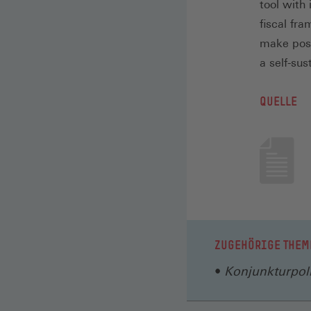
tool with 
fiscal fr
make poss
a self-sus
QUELLE
ZUGEHÖRIGE THEM
Konjunkturpoli