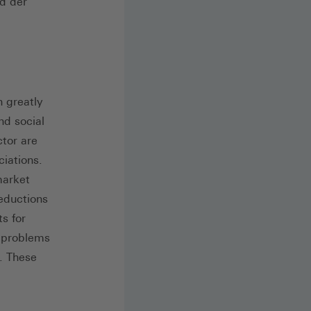
d der
 greatly
nd social
ctor are
ciations.
market
reductions
s for
e problems
r. These