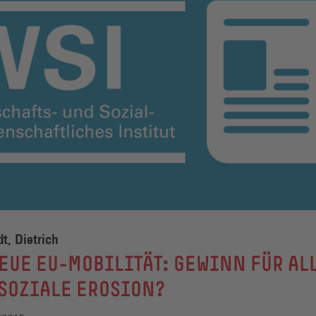
t, Dietrich
EUE EU-MOBILITÄT: GEWINN FÜR AL
SOZIALE EROSION?