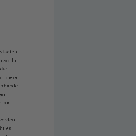
dstaaten
 an. In
die
r innere
erbände.
ten
e zur
werden
bt es