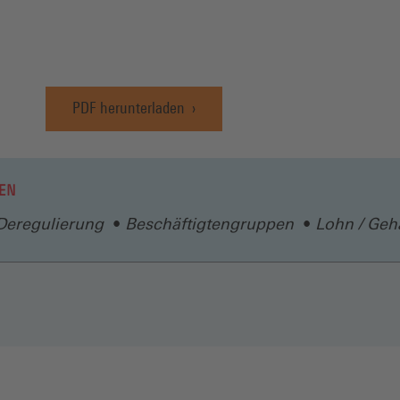
PDF herunterladen
(Öffnet
in
einem
neuen
EN
Fenster)
Deregulierung
Beschäftigtengruppen
Lohn / Geha