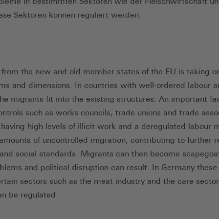
bleme in bestimmten Sektoren wie der Fleischwirtschaft un
iese Sektoren können reguliert werden.
 from the new and old member states of the EU is taking on
rms and dimensions. In countries with well-ordered labour a
e migrants fit into the existing structures. An important fa
controls such as works councils, trade unions and trade asso
 having high levels of illicit work and a deregulated labour 
 amounts of uncontrolled migration, contributing to further 
and social standards. Migrants can then become scapegoat
oblems and political disruption can result. In Germany thes
certain sectors such as the meat industry and the care secto
an be regulated.