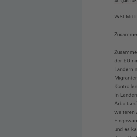
Ausgabe 05
WSI-Mittt
Zusamme
Zusammenf
der EU ni
Ländern m
Migranten
Kontrolle
In Länder
Arbeitsmä
weiteren 
Eingewan
und es ka