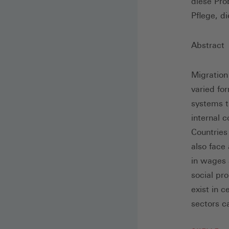
diese Pro
Pflege, d
Abstract
Migration
varied fo
systems th
internal 
Countries
also face
in wages 
social pr
exist in 
sectors c