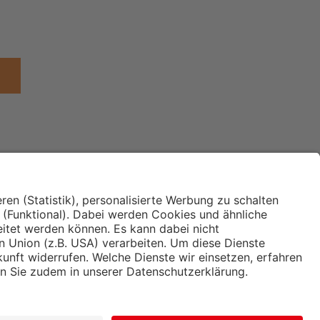
Institut für Makroökonomie
ches
und Konjunkturforschung
immung und
Hugo Sinzheimer Institut für
ng
Arbeits- und Sozialrecht