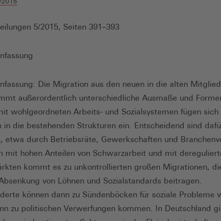
/2015
eilungen 5/2015, Seiten 391–393
nfassung
assung: Die Migration aus den neuen in die alten Mitglie
mmt außerordentlich unterschiedliche Ausmaße und Formen
it wohlgeordneten Arbeits- und Sozialsystemen fügen sich 
 in die bestehenden Strukturen ein. Entscheidend sind dafü
n, etwa durch Betriebsräte, Gewerkschaften und Branchenv
n mit hohen Anteilen von Schwarzarbeit und mit deregulier
rkten kommt es zu unkontrollierten großen Migrationen, di
Absenkung von Löhnen und Sozialstandards beitragen.
derte können dann zu Sündenböcken für soziale Probleme 
nn zu politischen Verwerfungen kommen. In Deutschland gi