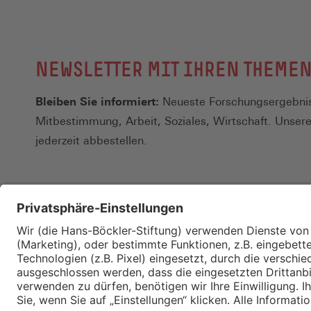
NEWSLETTER MIT IHREN THEME
Bleiben Sie informiert:
Neueste Forschungsergebnis
Mitbestimmung, Arbeit, Soziales, Wirtschaft. Unser
jederzeit abbestellen.
Kontakt
Merkzettel
Impressum