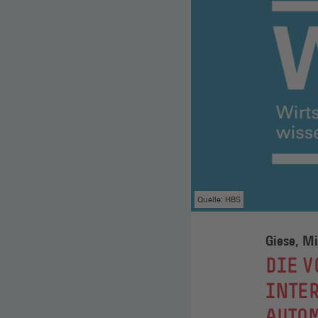
Quelle: HBS
Giese, Mi
:
DIE V
INTE
AUTO