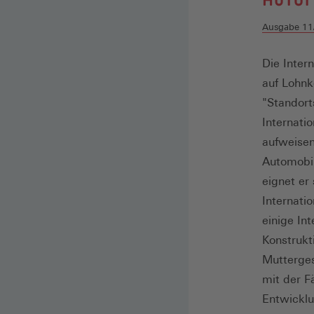
Ausgabe 11
Die Intern
auf Lohnk
"Standort
Internati
aufweisen
Automobil
eignet er
Internati
einige In
Konstrukt
Mutterges
mit der 
Entwicklu