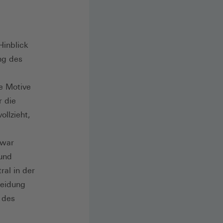
Hinblick
ng des
e Motive
r die
llzieht,
zwar
 und
al in der
heidung
 des