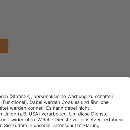
Institut für Makroökonomie
ches
und Konjunkturforschung