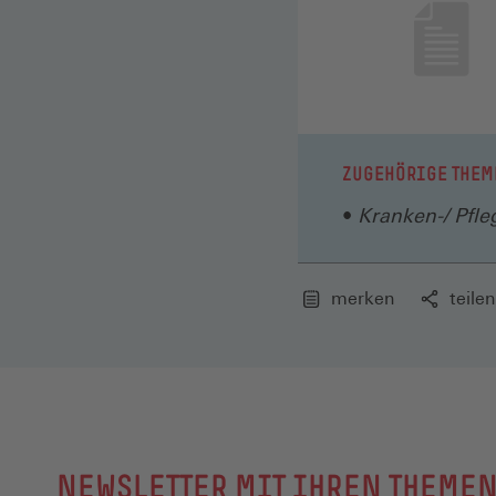
ZUGEHÖRIGE THEM
Kranken-/ Pfle
merken
teilen
NEWSLETTER MIT IHREN THEME