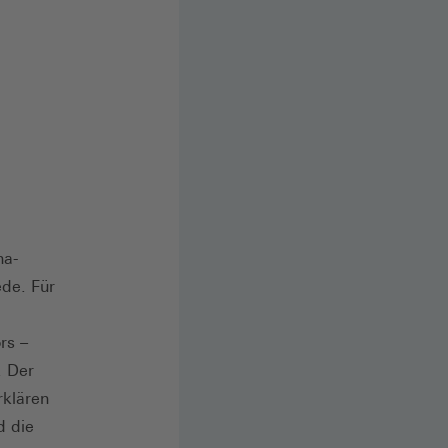
na-
de. Für
rs –
. Der
rklären
d die