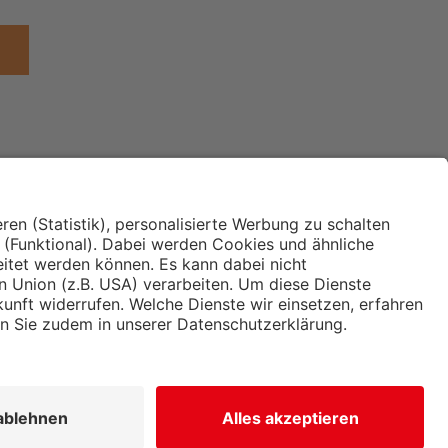
Institut für Makroökonomie
ches
und Konjunkturforschung
immung und
Hugo Sinzheimer Institut für
ng
Arbeits- und Sozialrecht