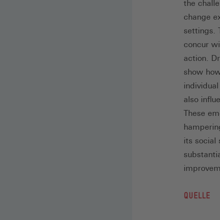
the chall
change ext
settings. 
concur wi
action. D
show how
individua
also infl
These emo
hampering
its socia
substanti
improvem
QUELLE