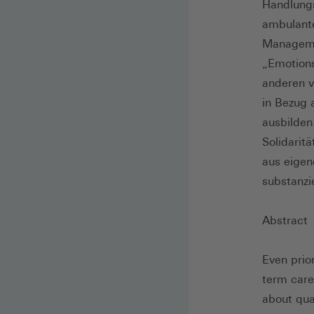
Handlungs
ambulanten
Managemen
„Emotions
anderen v
in Bezug 
ausbilden
Solidarit
aus eigen
substanzie
Abstract
Even prio
term care
about qua