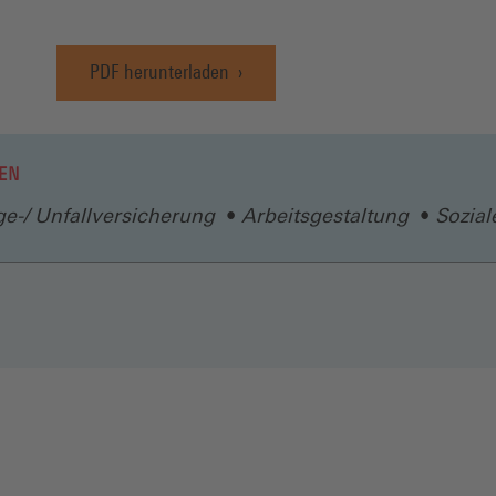
PDF herunterladen
(Öffnet
in
einem
neuen
EN
Fenster)
ge-/ Unfallversicherung
Arbeitsgestaltung
Sozial
N