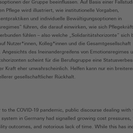
optionen der Gruppe beeinflussen. Auf Basis einer Fallstud
 Pflege wird illustriert, wie institutionelle Vorgaben,
tpraktiken und individuelle Bewältigungsoptionen in
regimes“ führen, die darauf einwirken, wie sich Pflegekräf
erbunden fühlen – also welche „Solidaritätshorizonte“ sich 
auf Nutzer*innen, Kolleg*innen und die Gesamtgesellschaft
. Angesichts des Ineinandergreifens von Emotionsregimes 
ätshorizonten scheint für die Berufsgruppe eine Statusverbe
er Kraft eher unwahrscheinlich. Helfen kann nur ein breitere
llerer gesellschaftlicher Rückhalt.
r to the COVID-19 pandemic, public discourse dealing with 
 system in Germany had signalled growing cost pressures, 
lity outcomes, and notorious lack of time. While this has i