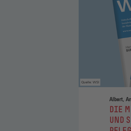
Quelle: WSI
Albert, A
:
DIE M
UND S
PFLE