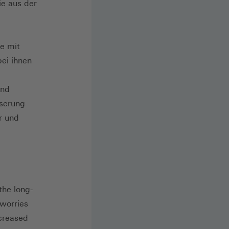
ie aus der
te mit
bei ihnen
und
sserung
r und
the long-
worries
ncreased