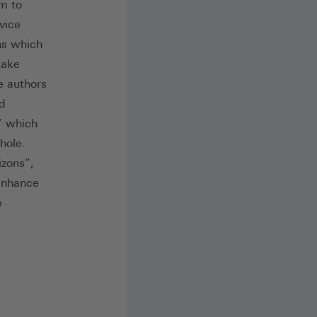
em to
vice
ons which
take
e authors
d
” which
hole.
izons”,
 enhance
e