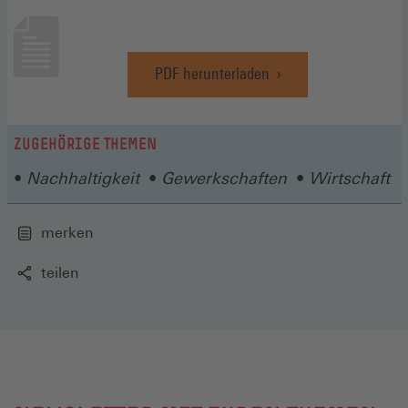
PDF herunterladen
(Öffnet
in
einem
neuen
ZUGEHÖRIGE THEMEN
Fenster)
Nachhaltigkeit
Gewerkschaften
Wirtschaft
merken
teilen