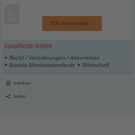
PDF herunterladen
(Öffnet
in
einem
neuen
ZUGEHÖRIGE THEMEN
Fenster)
Recht / Verordnungen / Abkommen
Soziale Mindeststandards
Wirtschaft
merken
teilen