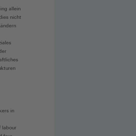
ing allein
dies nicht
Ländern
iales
der
ftliches
ukturen
kers in
 labour