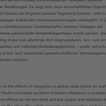
ere auf den Einfluss unterschiedlicher nationaler Systeme
ler Beziehungen. Es zeigt sich, dass wirtschaftliches Upgrad
all Chinas) nur begrenzt soziales Upgrading bewirkt, sofern 
ängigen kollektiven Interessenvertretungen einhergeht. In 
en demokratischen Gewerkschaften konnten hingegen auf
bene substanzielle Verhandlungserfolge erzielt werden. Soz
ng muss man allerdings dort diagnostizieren, wo – wie in 
ischen und indischen Bekleidungsbranche – weder wirtscha
 erzielt noch anerkannte gewerkschaftliche Vertretungsstr
 werden konnten.
 on the effects of integration in global value chains for wor
l South commonly oscillates between references to posi­tive
t effects on the one hand and low wages and violations of