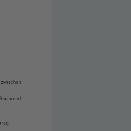
 zwischen
 Basierend
g
trag