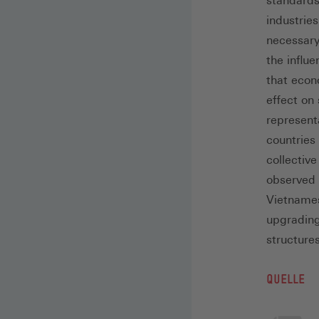
standards 
industrie
necessary 
the influe
that econ
effect on 
representa
countries
collectiv
observed 
Vietnames
upgrading
structures
QUELLE