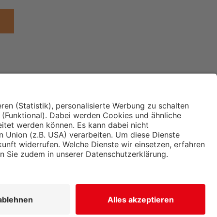
Institut für Makroökonomie
ches
und Konjunkturforschung
immung und
Hugo Sinzheimer Institut für
ng
Arbeits- und Sozialrecht