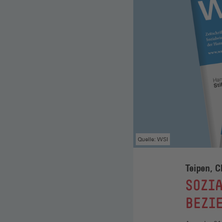
Quelle: WSI
Teipen, C
:
SOZIA
BEZI