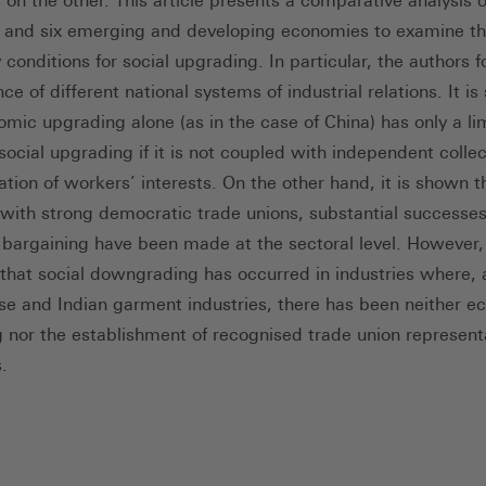
on the other. This article presents a comparative analysis o
s and six emerging and developing economies to examine t
conditions for social upgrading. In particular, the authors 
nce of different national systems of industrial relations. It i
omic upgrading alone (as in the case of China) has only a li
social upgrading if it is not coupled with independent collec
tion of workers’ interests. On the other hand, it is shown t
 with strong democratic trade unions, substantial successes
e bargaining have been made at the sectoral level. However, i
that social downgrading has occurred in industries where, a
e and Indian garment industries, there has been neither e
 nor the establishment of recognised trade union represent
.