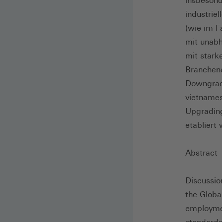
insbesond
industriel
(wie im F
mit unabh
mit stark
Branchene
Downgradi
vietnames
Upgrading
etabliert
Abstract
Discussion
the Globa
employmen