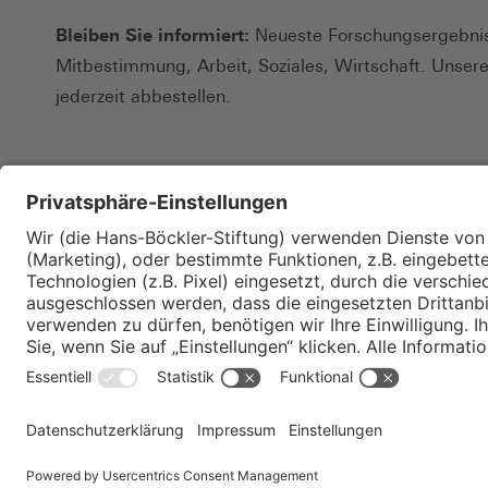
Bleiben Sie informiert:
Neueste Forschungsergebnis
Mitbestimmung, Arbeit, Soziales, Wirtschaft. Unser
jederzeit abbestellen.
Kontakt
Merkzettel
Impressum
Datenschutz
Privatsphäre-E
© Hans-Böckler-Stiftung 2026