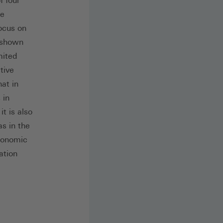
f four
he
focus on
s shown
mited
tive
hat in
 in
t is also
s in the
conomic
ation