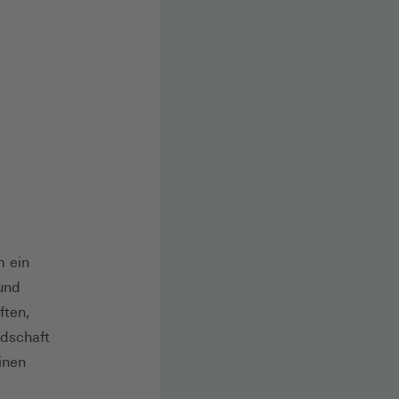
m ein
und
ften,
edschaft
inen