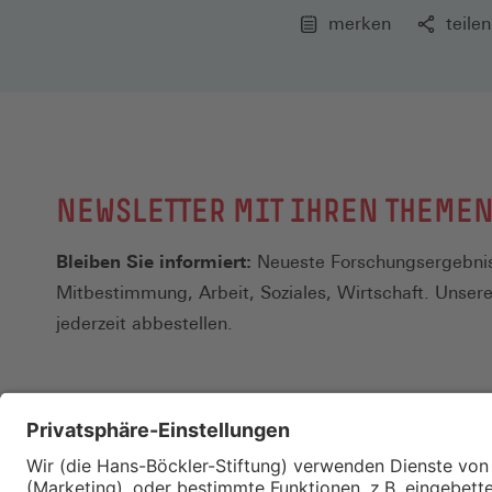
merken
teilen
NEWSLETTER MIT IHREN THEME
Bleiben Sie informiert:
Neueste Forschungsergebnis
Mitbestimmung, Arbeit, Soziales, Wirtschaft. Unser
jederzeit abbestellen.