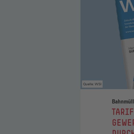
Quelle: WSI
Bahnmüll
:
TARI
GEWE
DURC