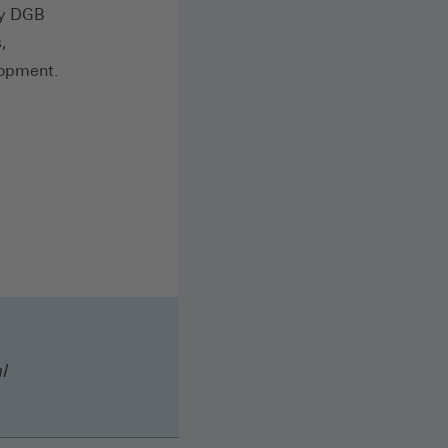
by DGB
,
lopment.
l