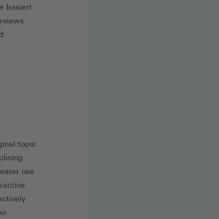
e basiert
rviews
nd
,
inal topic
clining
eater use
ractive.
ectively
ir