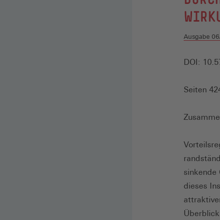
WIRK
Ausgabe 06
DOI: 10.5
Seiten 42
Zusamme
Vorteilsr
randständ
sinkende 
dieses In
attraktiv
Überblick 