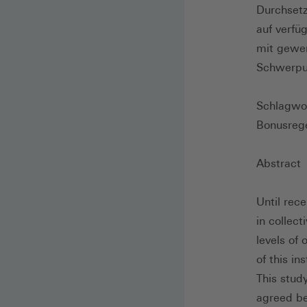
Durchsetz
auf verf
mit gewer
Schwerpun
Schlagwort
Bonusrege
Abstract
Until rec
in collec
levels of
of this i
This study
agreed be