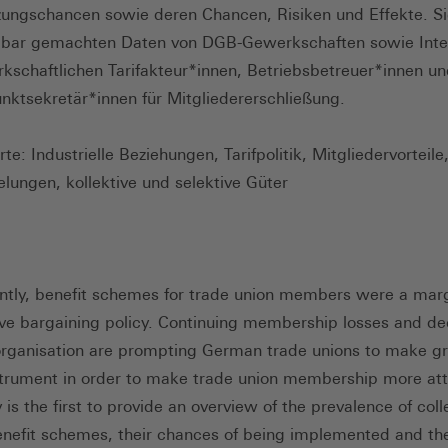
ungschancen sowie deren Chancen, Risiken und Effekte. Si
ügbar gemachten Daten von DGB-Gewerkschaften sowie Inte
kschaftlichen Tarifakteur*innen, Betriebsbetreuer*innen u
ktsekretär*innen für Mitgliedererschließung.
e: Industrielle Beziehungen, Tarifpolitik, Mitgliedervorteile
lungen, kollektive und selektive Güter
ently, benefit schemes for trade union members were a marg
tive bargaining policy. Continuing membership losses and de
 organisation are prompting German trade unions to make gr
nstrument in order to make trade union membership more att
 is the first to provide an overview of the prevalence of coll
nefit schemes, their chances of being implemented and the