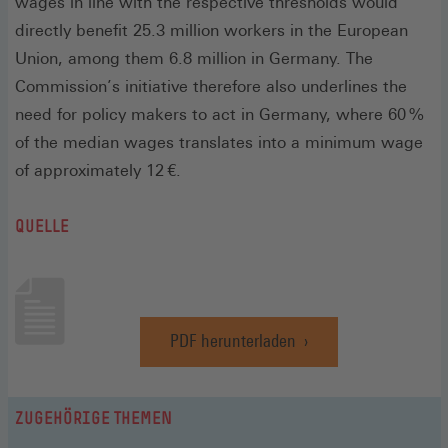
wages in line with the respective thresholds would
directly benefit 25.3 million workers in the European
Union, among them 6.8 million in Germany. The
Commission’s initiative therefore also underlines the
need for policy makers to act in Germany, where 60 %
of the median wages translates into a minimum wage
of approximately 12 €.
QUELLE
PDF herunterladen
(Öffnet
in
einem
neuen
ZUGEHÖRIGE THEMEN
Fenster)