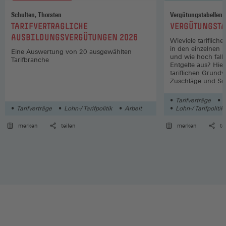
Schulten, Thorsten
Vergütungstabellen
:
:
TARIFVERTRAGLICHE
VERGÜTUNGSTA
AUSBILDUNGSVERGÜTUNGEN 2026
Wieviele tariflich
in den einzelnen 
Eine Auswertung von 20 ausgewählten
und wie hoch fall
Tarifbranche
Entgelte aus? Hier
tariflichen Grund
Zuschläge und So
Wirtschaftszweige
Tarifverträge
L
Tarifverträge
Lohn-/ Tarifpolitik
Arbeit
Lohn-/ Tarifpolitik
merken
teilen
merken
te