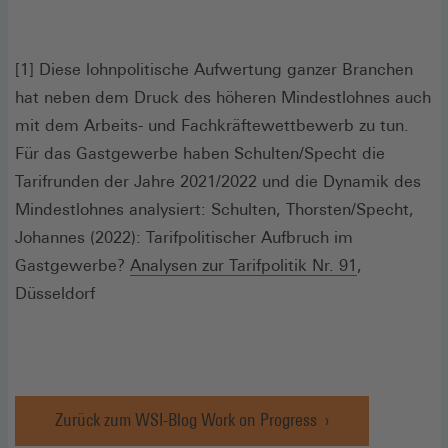
[1] Diese lohnpolitische Aufwertung ganzer Branchen
hat neben dem Druck des höheren Mindestlohnes auch
mit dem Arbeits- und Fachkräftewettbewerb zu tun.
Für das Gastgewerbe haben Schulten/Specht die
Tarifrunden der Jahre 2021/2022 und die Dynamik des
Mindestlohnes analysiert: Schulten, Thorsten/Specht,
Johannes (2022): Tarifpolitischer Aufbruch im
(Öffnet
Gastgewerbe?
Analysen zur Tarifpolitik Nr. 91
,
in
Düsseldorf
einem
neuen
Fenster)
Zurück zum WSI-Blog Work on Progress