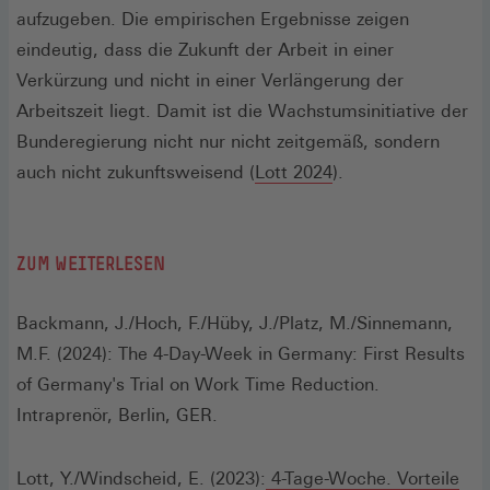
aufzugeben. Die empirischen Ergebnisse zeigen
eindeutig, dass die Zukunft der Arbeit in einer
Verkürzung und nicht in einer Verlängerung der
Arbeitszeit liegt. Damit ist die Wachstumsinitiative der
Bunderegierung nicht nur nicht zeitgemäß, sondern
(Öffnet
auch nicht zukunftsweisend (
Lott 2024
).
in
einem
ZUM WEITERLESEN
neuen
Fenster)
Backmann, J./Hoch, F./Hüby, J./Platz, M./Sinnemann,
M.F. (2024): The 4-Day-Week in Germany: First Results
of Germany's Trial on Work Time Reduction.
Intraprenör, Berlin, GER.
Lott, Y./Windscheid, E. (2023):
4-Tage-Woche. Vorteile