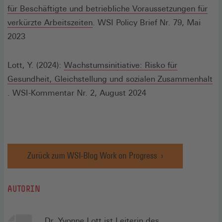
für Beschäftigte und betriebliche Voraussetzungen für
(Öffnet
verkürzte Arbeitszeiten
. WSI Policy Brief Nr. 79, Mai
in
2023
einem
neuen
Lott, Y. (2024):
Wachstumsinitiative: Risko für
Fenster)
Gesundheit, Gleichstellung und sozialen Zusammenhalt
(Öffnet
. WSI-Kommentar Nr. 2, August 2024
in
einem
neuen
Fenster)
Zurück zum WSI-Blog Work on Progress
AUTORIN
Dr. Yvonne Lott
ist Leiterin des