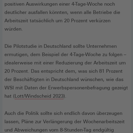
positiven Auswirkungen einer 4-Tage-Woche noch
deutlicher ausfallen könnten, wenn alle Betriebe die
Arbeitszeit tatsächlich um 20 Prozent verkürzen
würden.
Die Pilotstudie in Deutschland sollte Unternehmen
ermutigen, dem Beispiel der 4-Tage-Woche zu folgen –
idealerweise mit einer Reduzierung der Arbeitszeit um
20 Prozent. Das entspricht dem, was sich 81 Prozent
der Beschäftigten in Deutschland wünschen, wie das
WSI mit Daten der Erwerbspersonenbefragung gezeigt
(Öffnet
hat (
Lott/Windscheid 2023
).
in
einem
Auch die Politik sollte sich endlich davon überzeugen
neuen
lassen, Pläne zur Verlängerung der Wochenarbeitszeit
Fenster)
und Abweichungen vom 8-Stunden-Tag endgültig