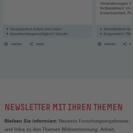
Veränderungen na
fortbestehen? Im 
Erwerbsarbeit, Flex
und -ort, Arbeits
systemrelevanten 
Vereinbarkeit Arbeit und Leben
Vereinbarkeit Arb
Geschlechtergerechtigkeit / Gender
Sorgearbeit / Pfle
Soziales
Homeoffice / mobi
merken
teilen
merken
te
NEWSLETTER MIT IHREN THEMEN
Bleiben Sie informiert:
Neueste Forschungsergebnisse
und Infos zu den Themen Mitbestimmung, Arbeit,