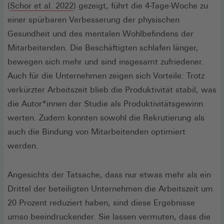
(Öffnet
(
Schor et al. 2022
) gezeigt, führt die 4-Tage-Woche zu
in
einer spürbaren Verbesserung der physischen
einem
Gesundheit und des mentalen Wohlbefindens der
neuen
Mitarbeitenden. Die Beschäftigten schlafen länger,
Fenster)
bewegen sich mehr und sind insgesamt zufriedener.
Auch für die Unternehmen zeigen sich Vorteile: Trotz
verkürzter Arbeitszeit blieb die Produktivität stabil, was
die Autor*innen der Studie als Produktivitätsgewinn
werten. Zudem konnten sowohl die Rekrutierung als
auch die Bindung von Mitarbeitenden optimiert
werden.
Angesichts der Tatsache, dass nur etwas mehr als ein
Drittel der beteiligten Unternehmen die Arbeitszeit um
20 Prozent reduziert haben, sind diese Ergebnisse
umso beeindruckender. Sie lassen vermuten, dass die