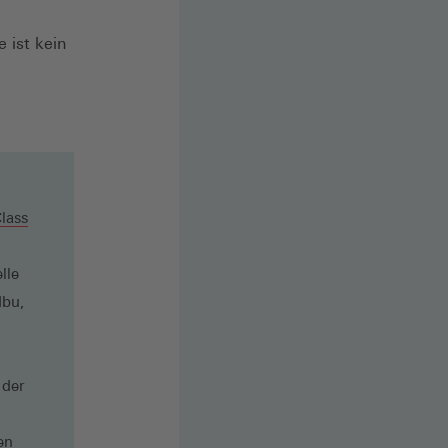
 ist kein
lass
lle
dbu,
 der
en