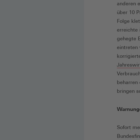
anderen e
über 10 P
Folge klet
erreichte
gehegte E
eintreten 
korrigier
Jahreswir
Verbrauch
beharren 
bringen s
Warnunge
Sofort me
Bundesfin