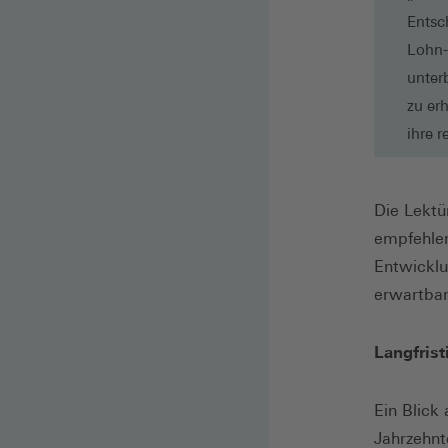
Entsc
Lohn-
unter
zu er
ihre 
Die Lektü
empfehlen
Entwicklu
erwartbar
Langfrist
Ein Blick
Jahrzehnt