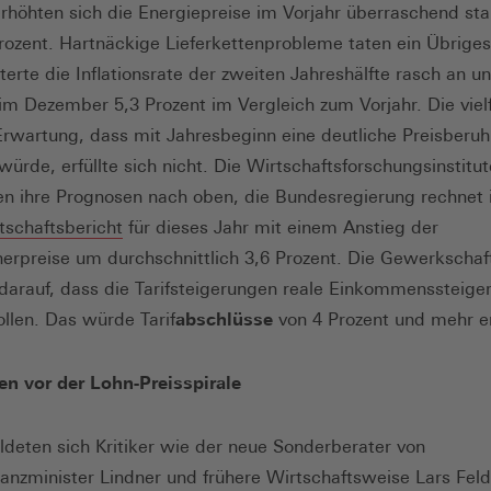
rhöhten sich die Energiepreise im Vorjahr überraschend st
rozent. Hartnäckige Lieferkettenprobleme taten ein Übriges
terte die Inflationsrate der zweiten Jahreshälfte rasch an u
 im Dezember 5,3 Prozent im Vergleich zum Vorjahr. Die viel
rwartung, dass mit Jahresbeginn eine deutliche Preisberu
würde, erfüllte sich nicht. Die Wirtschaftsforschungsinstitut
ten ihre Prognosen nach oben, die Bundesregierung rechnet 
(Öffnet
tschaftsbericht
für dieses Jahr mit einem Anstieg der
in
erpreise um durchschnittlich 3,6 Prozent. Die Gewerkschaf
einem
darauf, dass die Tarifsteigerungen reale Einkommenssteige
neuen
ollen. Das würde Tarif
abschlüsse
von 4 Prozent und mehr er
Fenster)
n vor der Lohn-Preisspirale
ldeten sich Kritiker wie der neue Sonderberater von
anzminister Lindner und frühere Wirtschaftsweise Lars Fel