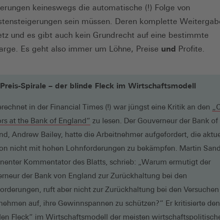
gerungen keineswegs die automatische (!) Folge von
stensteigerungen sein müssen. Deren komplette Weitergabe
tz und es gibt auch kein Grundrecht auf eine bestimmte
rge. Es geht also immer um Löhne, Preise
und
Profite.
Preis-Spirale – der blinde Fleck im Wirtschaftsmodell
rechnet in der Financial Times (!) war jüngst eine Kritik an den
„C
(Öffnet
ors at the Bank of England“
zu lesen. Der Gouverneur der Bank of
in
nd, Andrew Bailey, hatte die Arbeitnehmer aufgefordert, die aktue
einem
tion nicht mit hohen Lohnforderungen zu bekämpfen. Martin San
neuen
nenter Kommentator des Blatts, schrieb: „Warum ermutigt der
Fenster)
rneur der Bank von England zur Zurückhaltung bei den
orderungen, ruft aber nicht zur Zurückhaltung bei den Versuchen
nehmen auf, ihre Gewinnspannen zu schützen?“ Er kritisierte den
den Fleck“ im Wirtschaftsmodell der meisten wirtschaftspolitisch