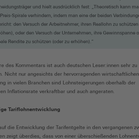
heidungsträger und hielt ausdrücklich fest: „Theoretisch kann ma
Preis-Spirale verhindern, indem man eine der beiden Verbindung
bricht: den Versuch der Arbeitnehmer, ihren Reallohn zu schützen
höhen), oder den Versuch der Unternehmen, ihre Gewinnspanne 
reale Rendite zu schützen (oder zu erhöhen).“
re des Kommentars ist auch deutschen Leser:innen sehr zu
. Nicht nur angesichts der hervorragenden wirtschaftlichen
ng in vielen Branchen sind Lohnsteigerungen oberhalb der
en Inflationsrate verkraftbar und auch angeraten.
ige Tariflohnentwicklung
 auf die Entwicklung der Tarifentgelte in den vergangenen z
en zeigt überdies, dass von einer überschießenden Lohnen