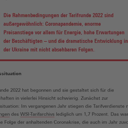
Die Rahmenbedingungen der Tarifrunde 2022 sind
außergewöhnlich: Coronapandemie, enorme
Preisanstiege vor allem für Energie, hohe Erwartungen
der Beschäftigten – und die dramatische Entwicklung in
der Ukraine mit nicht absehbaren Folgen.
situation
runde 2022 hat begonnen und sie gestaltet sich für die
aften in vielerlei Hinsicht schwierig. Zunächst zur
ituation: Im vergangenen Jahr stiegen die Tarifverdienste 
(Öffnet
(Öffnet
ngen
des
WSI-Tarifarchivs
lediglich um 1,7 Prozent. Das war
in
in
ine Folge der anhaltenden Coronakrise, die auch im Jahr zuvo