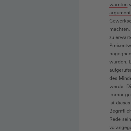
(
warnten
v
in
argument
e
Gewerksch
n
machten, 
F
zu erwart
Preisentw
begegnen
würden. 
aufgerufe
des Minde
werde. D
immer gew
ist diese
Begrifflic
Rede sein
vorangega