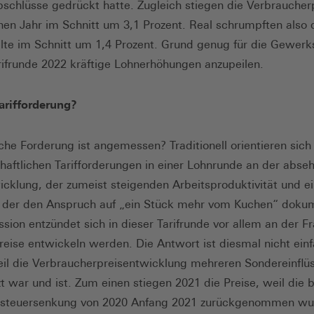
einem
einem
abschlüsse gedrückt hatte. Zugleich stiegen die Verbraucher
neuen
neuen
en Jahr im Schnitt um 3,1 Prozent. Real schrumpften also 
Fenster)
Fenster)
elte im Schnitt um 1,4 Prozent. Grund genug für die Gewerk
arifrunde 2022 kräftige Lohnerhöhungen anzupeilen.
arifforderung?
he Forderung ist angemessen? Traditionell orientieren sich
aftlichen Tarifforderungen in einer Lohnrunde an der abse
icklung, der zumeist steigenden Arbeitsproduktivität und 
 der den Anspruch auf „ein Stück mehr vom Kuchen“ dokum
ssion entzündet sich in dieser Tarifrunde vor allem an der F
Preise entwickeln werden. Die Antwort ist diesmal nicht ein
eil die Verbraucherpreisentwicklung mehreren Sondereinflü
t war und ist. Zum einen stiegen 2021 die Preise, weil die b
steuersenkung von 2020 Anfang 2021 zurückgenommen wu