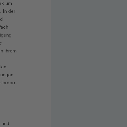
ark um
. In der
nd
fach
higung
e
in ihrem
ten
rungen
fordern.
d und