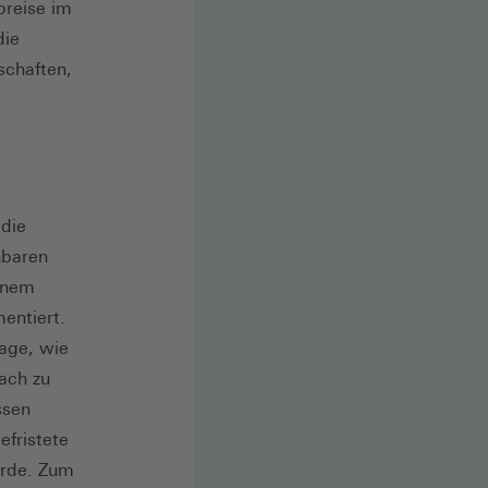
preise im
die
schaften,
 die
hbaren
einem
entiert.
rage, wie
fach zu
ssen
efristete
rde. Zum