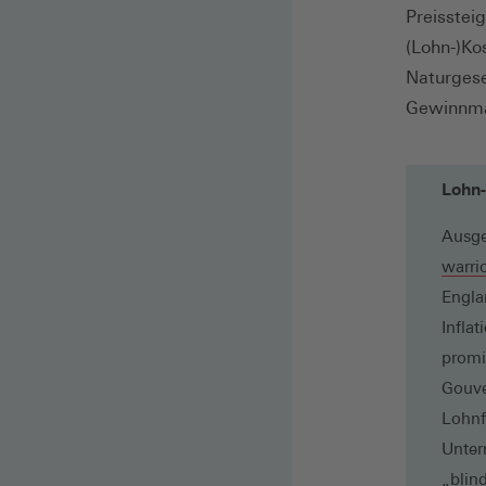
Preisstei
(Lohn-)Ko
Naturgese
Gewinnma
Lohn-
Ausge
warri
Engla
Infla
promi
Gouve
Lohnf
Unter
„blin