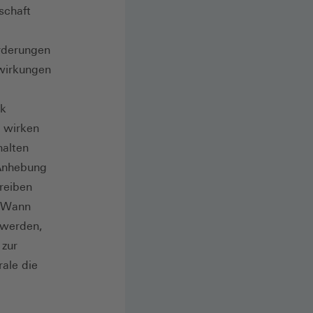
schaft
orderungen
wirkungen
ik
 wirken
alten
 Anhebung
reiben
. Wann
 werden,
 zur
rale die