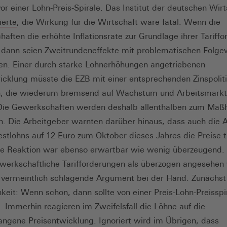
Öffnet
or einer Lohn-Preis-Spirale. Das Institut der deutschen Wirt
(Öffnet
ierte
, die Wirkung für die Wirtschaft wäre fatal. Wenn die
inem
in
aften die erhöhte Inflationsrate zur Grundlage ihrer Tariff
euen
einem
dann seien Zweitrundeneffekte mit problematischen Folge
enster)
neuen
en. Einer durch starke Lohnerhöhungen angetriebenen
Fenster)
icklung müsste die EZB mit einer entsprechenden Zinspolit
, die wiederum bremsend auf Wachstum und Arbeitsmarkt
Die Gewerkschaften werden deshalb allenthalben zum Maßh
n. Die Arbeitgeber warnten darüber hinaus, dass auch die
stlohns auf 12 Euro zum Oktober dieses Jahres die Preise t
ie Reaktion war ebenso erwartbar wie wenig überzeugend
erkschaftliche Tarifforderungen als überzogen angesehen
s vermeintlich schlagende Argument bei der Hand. Zunächst
hkeit: Wenn schon, dann sollte von einer Preis-Lohn-Preisspi
. Immerhin reagieren im Zweifelsfall die Löhne auf die
ngene Preisentwicklung. Ignoriert wird im Übrigen, dass