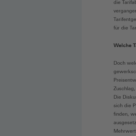
die Tarif
vergangen
Tarifentg
für die T
Welche T
Doch welc
gewerksch
Preisentw
Zuschlag,
Die Disku
sich die 
finden, w
ausgesetz
Mehrwert