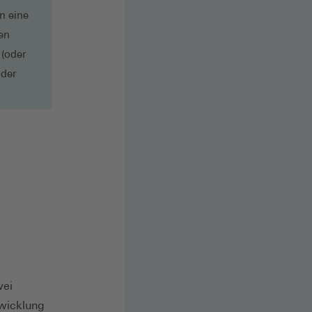
n eine
en
 (oder
oder
wei
twicklung