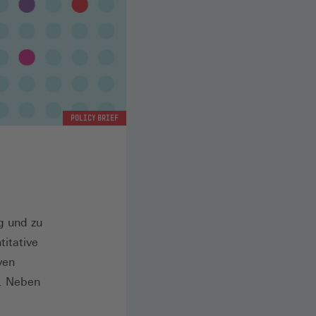
POLICY BRIEF
ng und zu
itative
ven
t. Neben