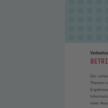
Verbreit
:
BETR
Der vorli
Themen vo
Ergebniss
Informati
einer Aus