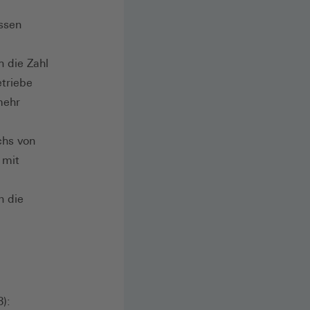
ssen
 die Zahl
etriebe
mehr
chs von
 mit
n die
):