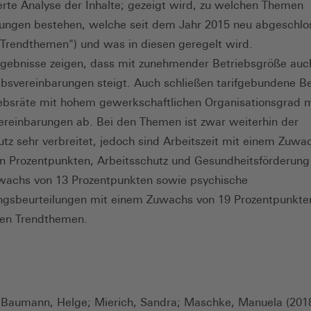
ierte Analyse der Inhalte; gezeigt wird, zu welchen Themen
ungen bestehen, welche seit dem Jahr 2015 neu abgeschlo
Trendthemen") und was in diesen geregelt wird.
gebnisse zeigen, dass mit zunehmender Betriebsgröße auch
ebsvereinbarungen steigt. Auch schließen tarifgebundene B
ebsräte mit hohem gewerkschaftlichen Organisationsgrad 
ereinbarungen ab. Bei den Themen ist zwar weiterhin der
tz sehr verbreitet, jedoch sind Arbeitszeit mit einem Zuwa
hn Prozentpunkten, Arbeitsschutz und Gesundheitsförderung
wachs von 13 Prozentpunkten sowie psychische
gsbeurteilungen mit einem Zuwachs von 19 Prozentpunkte
hen Trendthemen.
Baumann, Helge; Mierich, Sandra; Maschke, Manuela (2018