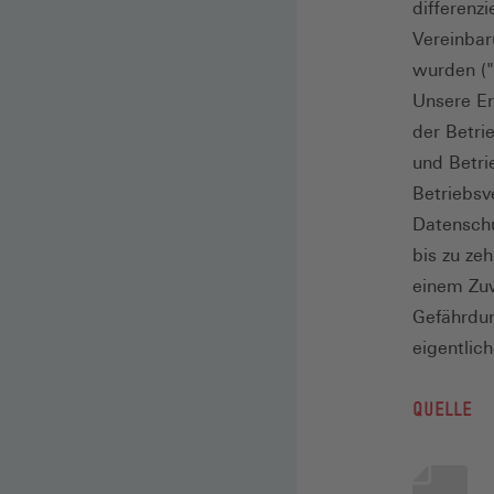
differenz
Vereinbar
wurden ("
Unsere Er
der Betri
und Betri
Betriebsv
Datenschu
bis zu ze
einem Zu
Gefährdun
eigentlic
QUELLE