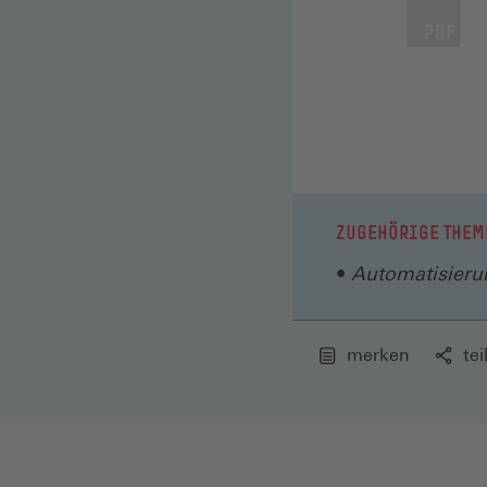
ZUGEHÖRIGE THEM
Automatisierun
merken
tei