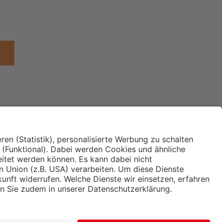
Institut für Makroökonomie
ches
und Konjunkturforschung
immung und
Hugo Sinzheimer Institut für
ng
Arbeits- und Sozialrecht