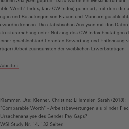
stischen Analysen geprüft. Dazu wurde ein Messinstrument
ble Worth"-Index, kurz CW-Index) generiert, mit dem die b
ngen und Belastungen von Frauen und Männern geschlecht
n werden können. Die statistischen Analysen mit den Daten
strukturerhebung unter Nutzung des CW-Index bestätigen d
iner geschlechterdifferenten Bewertung und Entlohnung v
rtiger) Arbeit zuungunsten der weiblichen Erwerbstätigen.
(Öffnet
Website
in
einem
neuen
Fenster)
Klammer, Ute; Klenner, Christina; Lillemeier, Sarah (2018):
"Comparable Worth" - Arbeitsbewertungen als blinder Flec
Ursachenanalyse des Gender Pay Gaps?
WSI Study Nr. 14, 132 Seiten