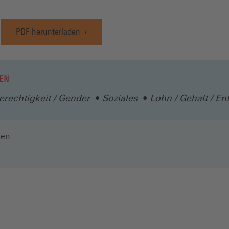
PDF herunterladen
EN
rechtigkeit / Gender
Soziales
Lohn / Gehalt / En
len
N