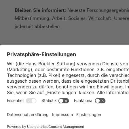
Bleiben Sie informiert:
Neueste Forschungsergebnis
Mitbestimmung, Arbeit, Soziales, Wirtschaft. Unser
jederzeit abbestellen.
Kontakt
Merkzettel
Impressum
Datenschutz
Privatsphäre-E
© Hans-Böckler-Stiftung 2026