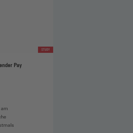
STUDY
Gender Pay
n am
che
stmals