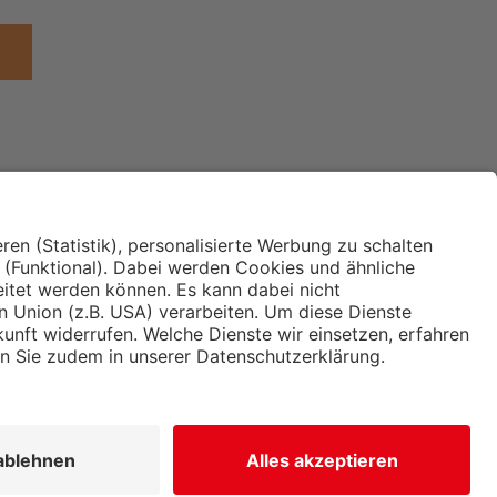
Institut für Makroökonomie
ches
und Konjunkturforschung
immung und
Hugo Sinzheimer Institut für
ng
Arbeits- und Sozialrecht