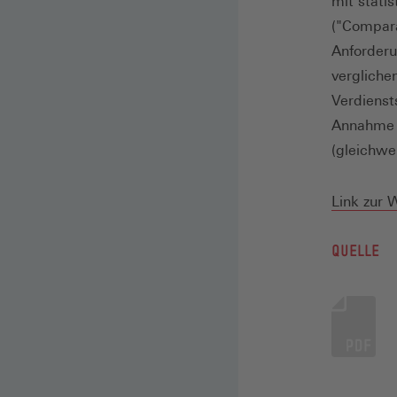
mit stati
("Compara
Anforderu
vergliche
Verdienst
Annahme e
(gleichwe
Link zur 
QUELLE