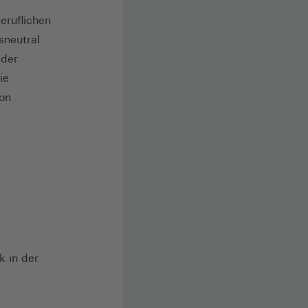
eruflichen
sneutral
 der
ie
on
k in der