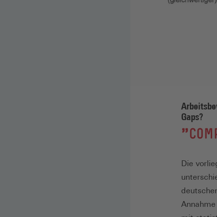
Arbeitsbe
Gaps?
:
"COM
Die vorli
unterschi
deutschen
Annahme e