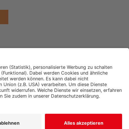
Institut für Makroökonomie
ches
und Konjunkturforschung
immung und
Hugo Sinzheimer Institut für
ng
Arbeits- und Sozialrecht