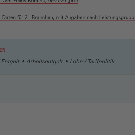
(Öffnet
WSI Policy Brief 46, 09/2020 (pdf)
in
einem
Daten für 21 Branchen, mit Angaben nach Leistungsgruppe
neuen
Fenster)
EN
 Entgelt
Arbeitsentgelt
Lohn-/ Tarifpolitik