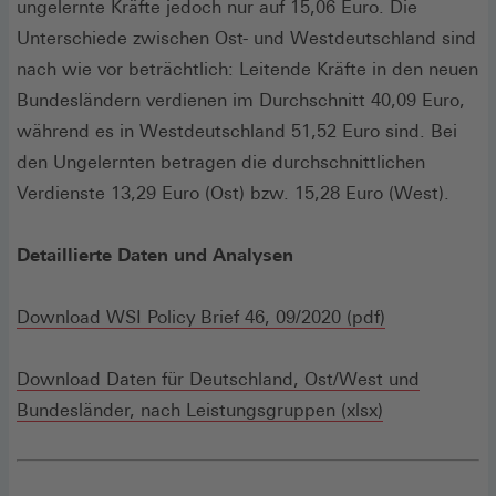
ungelernte Kräfte jedoch nur auf 15,06 Euro. Die
Unterschiede zwischen Ost- und Westdeutschland sind
nach wie vor beträchtlich: Leitende Kräfte in den neuen
Bundesländern verdienen im Durchschnitt 40,09 Euro,
während es in Westdeutschland 51,52 Euro sind. Bei
den Ungelernten betragen die durchschnittlichen
Verdienste 13,29 Euro (Ost) bzw. 15,28 Euro (West).
Detaillierte Daten und Analysen
(Öffnet
Download WSI Policy Brief 46, 09/2020 (pdf)
in
einem
Download Daten für Deutschland, Ost/West und
(Öffnet
neuen
Bundesländer, nach Leistungsgruppen (xlsx)
in
Fenster)
einem