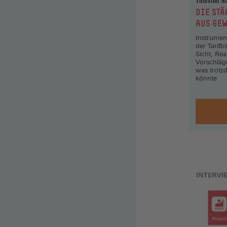
Thorsten S
:
DIE ST
AUS GEW
Instrumen
der Tarif
Sicht, Re
Vorschläg
was trot
könnte