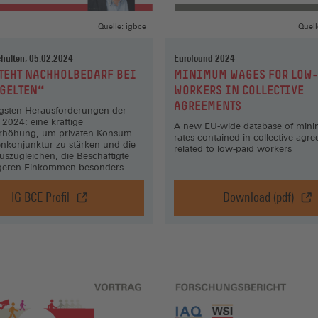
einem
einem
Quelle: igbce
Quell
neuen
neuen
Fenster)
Fenster)
chulten, 05.02.2024
Eurofound 2024
:
TEHT NACHHOLBEDARF BEI
MINIMUM WAGES FOR LOW
TGELTEN“
WORKERS IN COLLECTIVE
AGREEMENTS
igsten Herausforderungen der
 2024: eine kräftige
A new EU-wide database of min
rhöhung, um privaten Konsum
rates contained in collective agr
nkonjunktur zu stärken und die
related to low-paid workers
auszugleichen, die Beschäftigte
igeren Einkommen besonders
IG BCE Profil
Download (pdf)
„Es
Minimum
besteht
wages
Nachholbedarf
for
bei
low-
den
paid
Entgelten“,
workers
IG
in
BCE
collective