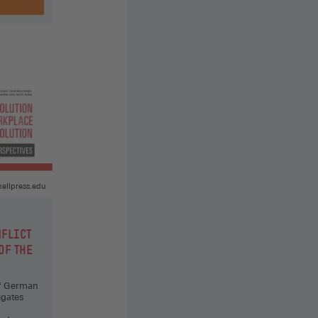
nellpress.edu
FLICT
OF THE
of German
igates