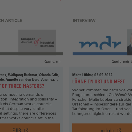
Quelle: ejir
Quelle: mdr; 
 Wolfgang Brehmer, Yolanda Grift,
Malte Lübker, 02.05.2024
ete, Annette van den Berg, Arjen van
:
LÖHNE IN OST UND WEST
ijn
 OF THREE MASTERS?
Woher kommen die nach wie vo
g competing demands of
Entgeltunterschiede Ost/West? W
tion, integration and solidarity –
Forscher Malte Lübker zu struktu
-à-vis German works councils:
Ursachen – insbesondere zur ger
that despite very similar
Tarifbindung im Osten – und wie
al settings, there are differences
Lohngerechtigkeit erreicht werd
orities works councils set in the
ries.
EJIR
mdr.de