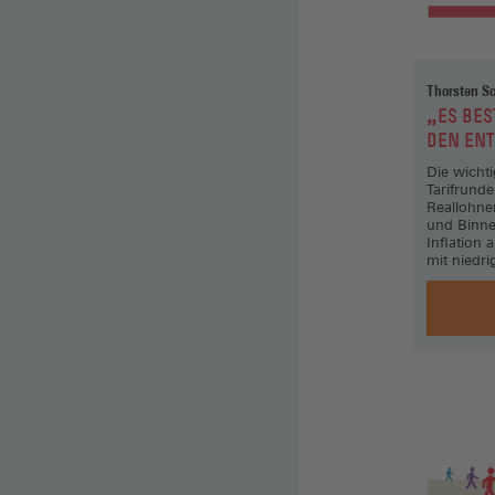
Thorsten S
:
„ES BES
DEN EN
Die wicht
Tarifrunde
Reallohne
und Binne
Inflation 
mit niedr
trifft.