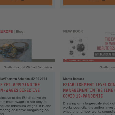
Servant
Löhne
of
in
three
Ost
masters?
und
,
West,
EJIR
mdr.de
(Öffnet
(Öffnet
in
in
einem
einem
neuen
neuen
Fenster)
Fenster)
Quelle: Lisa und Wilfried Bahnmüller
Quelle: cor
ler/Thorsten Schulten, 02.05.2024
Martin Behrens
:
E YET—APPLYING THE
ESTABLISHMENT-LEVEL CON
M-WAGES DIRECTIVE
MANAGEMENT IN THE TIME 
COVID 19-PANDEMIC
jective of the EU directive on
minimum wages is not only to
Drawing on a large-scale study 
equate minimum wages. It is also
works councils, the author invest
moting collective bargaining on
whether and how works councils
ing.