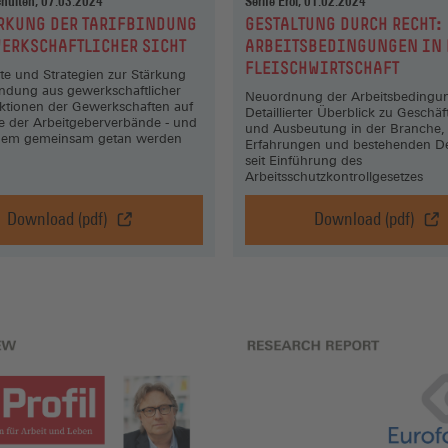
chulten, 07.03.2024
Serife Erol, 01.02.2024
:
ÄRKUNG DER TARIFBINDUNG
GESTALTUNG DURCH RECHT:
ERKSCHAFTLICHER SICHT
ARBEITSBEDINGUNGEN IN 
FLEISCHWIRTSCHAFT
te und Strategien zur Stärkung
bindung aus gewerkschaftlicher
Neuordnung der Arbeitsbedingu
aktionen der Gewerkschaften auf
Detaillierter Überblick zu Geschä
e der Arbeitgeberverbände - und
und Ausbeutung in der Branche, 
zdem gemeinsam getan werden
Erfahrungen und bestehenden De
seit Einführung des
Arbeitsschutzkontrollgesetzes
Download (pdf)
Download (pdf)
DIE
Gestaltun
STÄRKUNG
durch
DER
Recht:
TARIFBINDUNG
Arbeitsbe
AUS
in
GEWERKSCHAFTLICHER
der
SICHT,
Fleischwir
Download
Download
(pdf)
(pdf)
(Öffnet
(Öffnet
in
in