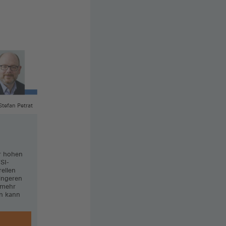
Stefan Petrat
r hohen
SI-
rellen
ingeren
 mehr
en kann