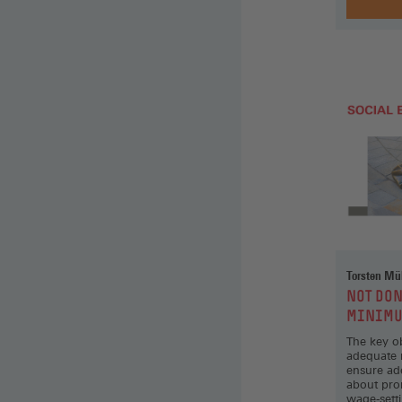
Torsten Mül
:
NOT DON
MINIMU
The key ob
adequate 
ensure ad
about pro
wage-sett