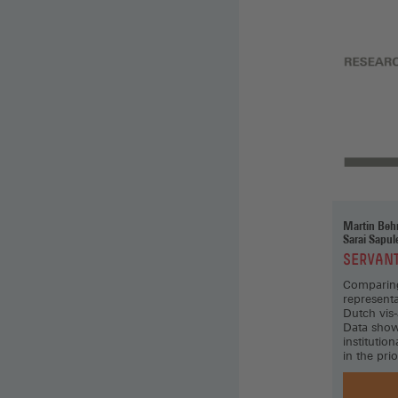
Martin Behrens,
Sarai Sapul
Witteloostu
:
SERVANT
Comparin
representa
Dutch vis
Data show 
institution
in the pri
two count