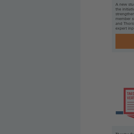
A new stu
the initia
strengthen
member st
and Thors
expert in