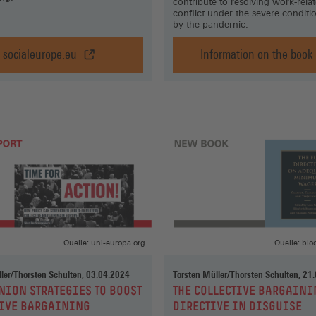
contribute to resolving work-rela
conflict under the severe condit
by the pandernic.
socialeurope.eu
Information on the book
Not
Establishm
done
Level
yet
Conflict
—
Manageme
applying
in
the
the
minimum-
Time
wages
of
directive,
the
socialeurope.eu
COVID
(Öffnet
19-
in
Pandemic,
Quelle: uni-europa.org
Quelle: bl
einem
Informatio
neuen
on
ler/Thorsten Schulten, 03.04.2024
Torsten Müller/Thorsten Schulten, 21
Fenster)
the
:
NION STRATEGIES TO BOOST
THE COLLECTIVE BARGAINI
book
TIVE BARGAINING
DIRECTIVE IN DISGUISE
(Öffnet