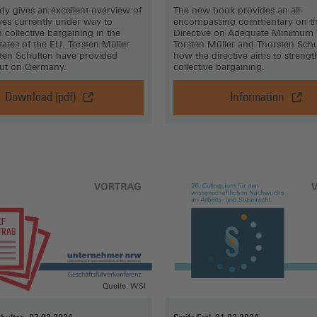
in
dy gives an excellent overview of
The new book provides an all-
tives currently under way to
encompassing commentary on t
einem
 collective bargaining in the
Directive on Adequate Minimum
neuen
ates of the EU. Torsten Müller
Torsten Müller and Thorsten Sch
Fenster)
ten Schulten have provided
how the directive aims to streng
put on Germany.
collective bargaining.
Download (pdf)
Information
TRADE
The
UNION
Collective
STRATEGIES
Bargaining
TO
Directive
BOOST
in
COLLECTIVE
Disguise,
BARGAINING,
Informatio
Download
(Öffnet
(pdf)
in
(Öffnet
einem
in
neuen
einem
Fenster)
Quelle: WSI
neuen
Fenster)