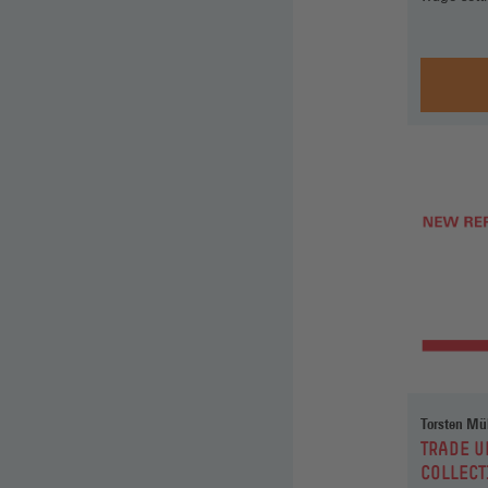
Torsten Mül
:
TRADE U
COLLEC