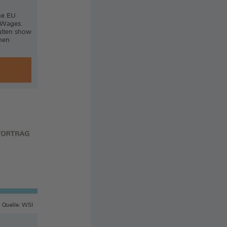
he EU
 Wages.
ulten show
then
n
Quelle: WSI