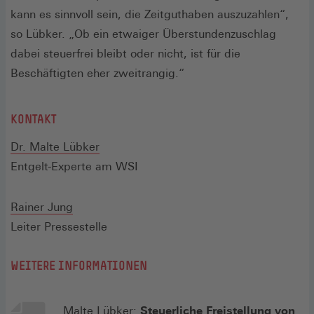
kann es sinnvoll sein, die Zeitguthaben auszuzahlen“,
so Lübker. „Ob ein etwaiger Überstundenzuschlag
dabei steuerfrei bleibt oder nicht, ist für die
Beschäftigten eher zweitrangig.“
KONTAKT
(Öffnet
Dr. Malte Lübker
in
Entgelt-Experte am WSI
einem
neuen
(Öffnet
Rainer Jung
Fenster)
in
Leiter Pressestelle
einem
WEITERE INFORMATIONEN
neuen
Fenster)
Malte Lübker:
Steuerliche Freistellung von