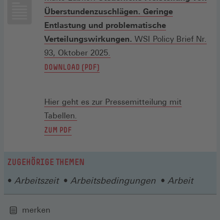
Überstundenzuschlägen. Geringe
Entlastung und problematische
Verteilungswirkungen.
WSI Policy Brief Nr.
(Öffnet
93, Oktober 2025.
in
(ÖFFNET
DOWNLOAD (PDF)
einem
IN
neuen
EINEM
Hier geht es zur Pressemitteilung mit
Fenster)
NEUEN
Tabellen.
FENSTER)
ZUM PDF
ZUGEHÖRIGE THEMEN
Arbeitszeit
Arbeitsbedingungen
Arbeit
merken