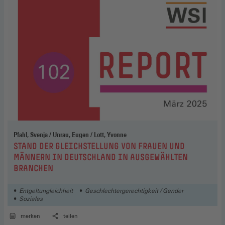
Pfahl, Svenja / Unrau, Eugen / Lott, Yvonne
:
STAND DER GLEICHSTELLUNG VON FRAUEN UND
MÄNNERN IN DEUTSCHLAND IN AUSGEWÄHLTEN
BRANCHEN
Entgeltungleichheit
Geschlechtergerechtigkeit / Gender
Soziales
merken
teilen