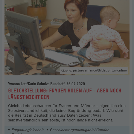
Quelle: picture alliance/Bildagentur-online
Yvonne Lott/Karin Schulze Buschoff, 26.02.2020
:
GLEICHSTELLUNG: FRAUEN HOLEN AUF – ABER NOCH
LÄNGST NICHT EIN
Gleiche Lebenschancen für Frauen und Männer – eigentlich eine
Selbstverständlichkeit, die keiner Begründung bedarf. Wie sieht
die Realität in Deutschland aus? Daten zeigen: Was
selbstverständlich sein sollte, ist noch lange nicht erreicht.
Entgeltungleichheit
Geschlechtergerechtigkeit / Gender