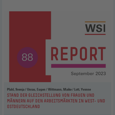
Pfahl, Svenja / Unrau, Eugen / Wittmann, Maike / Lott, Yvonne
:
STAND DER GLEICHSTELLUNG VON FRAUEN UND
MÄNNERN AUF DEN ARBEITSMÄRKTEN IN WEST- UND
OSTDEUTSCHLAND