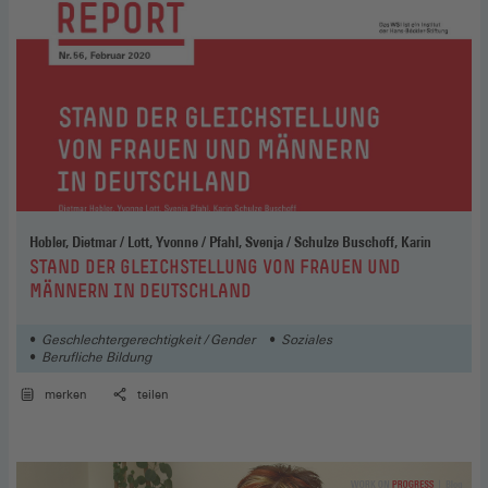
Hobler, Dietmar / Lott, Yvonne / Pfahl, Svenja / Schulze Buschoff, Karin
:
STAND DER GLEICHSTELLUNG VON FRAUEN UND
MÄNNERN IN DEUTSCHLAND
Geschlechtergerechtigkeit / Gender
Soziales
Berufliche Bildung
merken
teilen