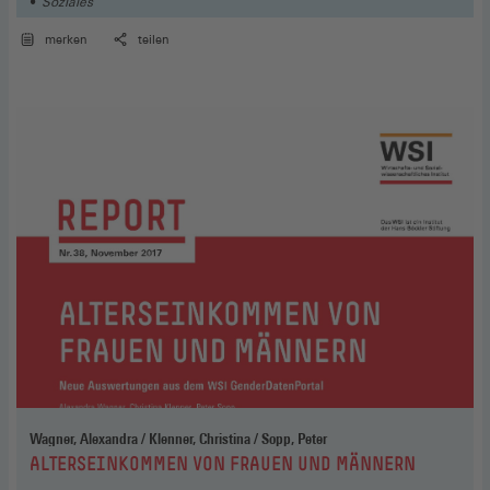
Soziales
merken
teilen
Wagner, Alexandra / Klenner, Christina / Sopp, Peter
:
ALTERSEINKOMMEN VON FRAUEN UND MÄNNERN