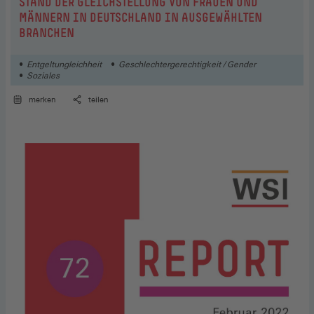
:
STAND DER GLEICHSTELLUNG VON FRAUEN UND
MÄNNERN IN DEUTSCHLAND IN AUSGEWÄHLTEN
BRANCHEN
Entgeltungleichheit
Geschlechtergerechtigkeit / Gender
Soziales
merken
teilen