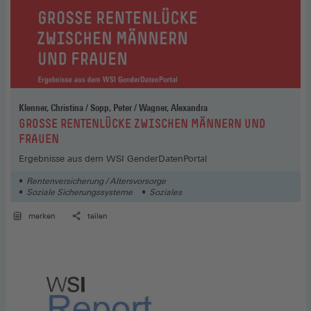
Klenner, Christina / Sopp, Peter / Wagner, Alexandra
:
GROSSE RENTENLÜCKE ZWISCHEN MÄNNERN UND
FRAUEN
Ergebnisse aus dem WSI GenderDatenPortal
Rentenversicherung / Altersvorsorge
Soziale Sicherungssysteme
Soziales
merken
teilen