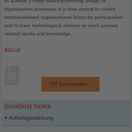
to achieve a more health-promoting design of
digitalisation processes it is thus central to create
institutionalised organisational forms for participation
and to base technological choices on work-process
related needs and knowledge.
QUELLE
PDF herunterladen
(Öffnet
in
einem
neuen
ZUGEHÖRIGE THEMEN
Fenster)
Arbeitsgestaltung