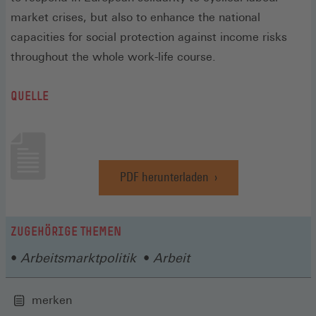
market crises, but also to enhance the national
capacities for social protection against income risks
throughout the whole work-life course.
QUELLE
PDF herunterladen
(Öffnet
in
einem
neuen
ZUGEHÖRIGE THEMEN
Fenster)
Arbeitsmarktpolitik
Arbeit
merken