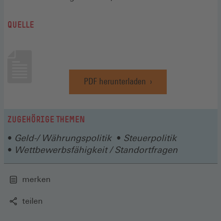
QUELLE
PDF herunterladen
(Öffnet
in
einem
neuen
ZUGEHÖRIGE THEMEN
Fenster)
Geld-/ Währungspolitik
Steuerpolitik
Wettbewerbsfähigkeit / Standortfragen
merken
teilen