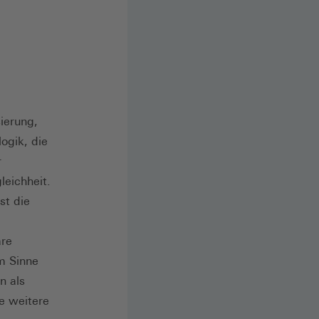
sierung,
ogik, die
r
leichheit.
st die
äre
im Sinne
n als
ne weitere