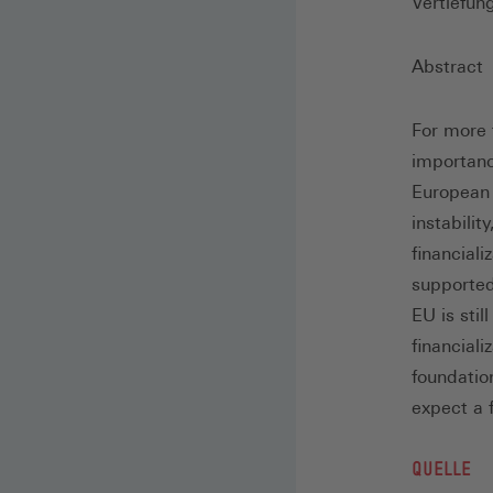
Vertiefun
Abstract
For more 
importanc
European 
instabilit
financial
supported
EU is stil
financiali
foundation
expect a f
QUELLE