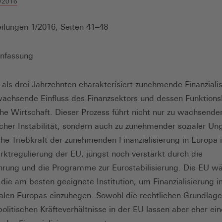
/2016
ilungen 1/2016, Seiten 41–48
nfassung
 als drei Jahrzehnten charakterisiert zunehmende Finanziali
wachsende Einfluss des Finanzsektors und dessen Funktionsl
he Wirtschaft. Dieser Prozess führt nicht nur zu wachsende
her Instabilität, sondern auch zu zunehmender sozialer Ung
he Triebkraft der zunehmenden Finanzialisierung in Europa i
ktregulierung der EU, jüngst noch verstärkt durch die
hrung und die Programme zur Eurostabilisierung. Die EU w
l die am besten geeignete Institution, um Finanzialisierung 
ialen Europas einzuhegen. Sowohl die rechtlichen Grundlage
politischen Kräfteverhältnisse in der EU lassen aber eher ei