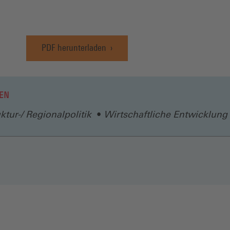
PDF herunterladen
(Öffnet
in
einem
neuen
EN
Fenster)
uktur-/ Regionalpolitik
Wirtschaftliche Entwicklung