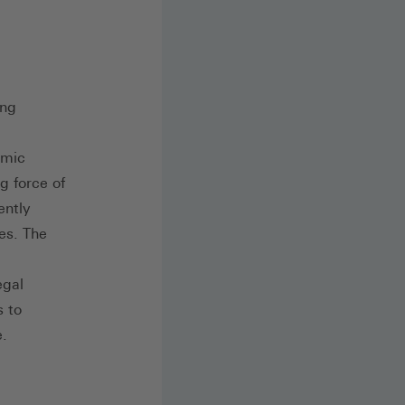
ing
omic
ng force of
ently
es. The
egal
s to
e.