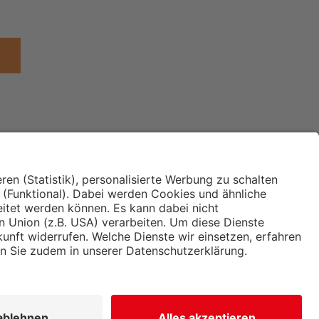
Institut für Makroökonomie
ches
und Konjunkturforschung
immung und
Hugo Sinzheimer Institut für
ng
Arbeits- und Sozialrecht