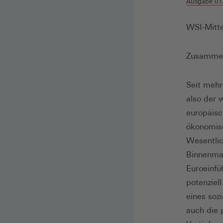
Ausgabe 01
WSI-Mitte
Zusamme
Seit mehr
also der 
europäisc
ökonomisc
Wesentlic
Binnenmar
Euroeinfü
potenziel
eines soz
auch die 