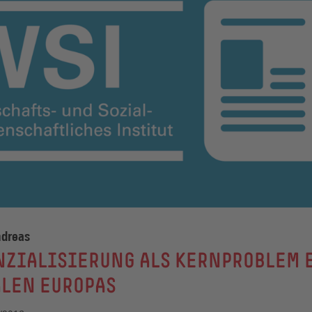
ndreas
NZIALISIERUNG ALS KERNPROBLEM 
ALEN EUROPAS