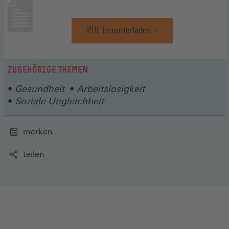
PDF herunterladen
(Öffnet
in
einem
neuen
ZUGEHÖRIGE THEMEN
Fenster)
Gesundheit
Arbeitslosigkeit
Soziale Ungleichheit
merken
teilen