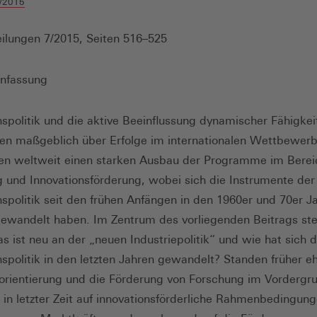
/2015
ilungen 7/2015, Seiten 516–525
nfassung
nspolitik und die aktive Beeinflussung dynamischer Fähigkei
en maßgeblich über Erfolge im internationalen Wettbewerb
en weltweit einen starken Ausbau der Programme im Berei
 und Innovationsförderung, wobei sich die Instrumente der
nspolitik seit den frühen Anfängen in den 1960er und 70er J
gewandelt haben. Im Zentrum des vorliegenden Beitrags ste
s ist neu an der „neuen Industriepolitik“ und wie hat sich d
nspolitik in den letzten Jahren gewandelt? Standen früher e
rientierung und die Förderung von Forschung im Vordergru
 in letzter Zeit auf innovationsförderliche Rahmenbedingung