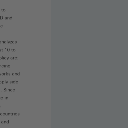
 to
&D and
ic
analyzes
st 10 to
licy are:
ncing
tworks and
pply-side
d. Since
e in
n
countries
h and