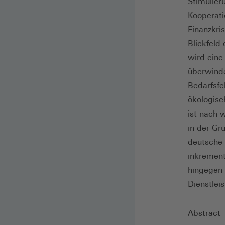
Stimulier
Kooperati
Finanzkri
Blickfeld
wird eine
überwinde
Bedarfsfe
ökologisc
ist nach 
in der Gr
deutsche 
inkrement
hingegen 
Dienstlei
Abstract