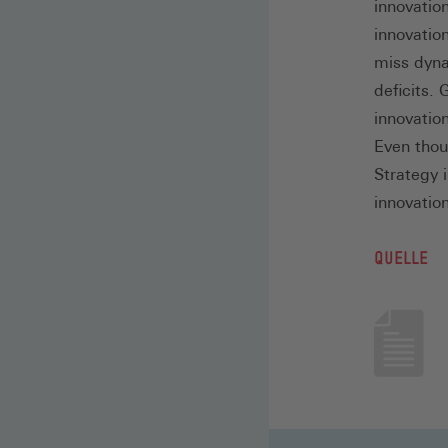
innovatio
innovation
miss dynam
deficits.
innovatio
Even tho
Strategy 
innovation
QUELLE