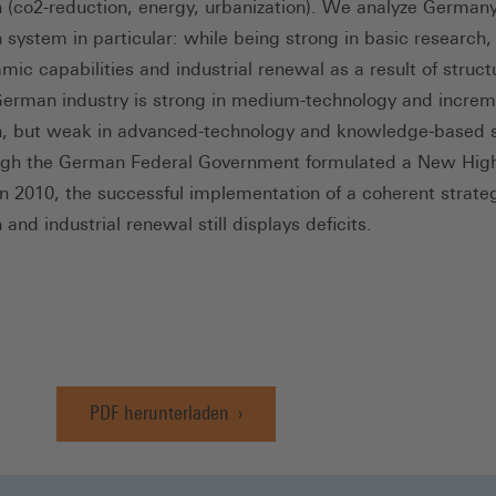
n (co2-reduction, energy, urbanization). We analyze Germany
 system in particular: while being strong in basic research, 
ic capabilities and industrial renewal as a result of struct
 German industry is strong in medium-technology and increm
n, but weak in advanced-technology and knowledge-based s
ugh the German Federal Government formulated a New High
in 2010, the successful implementation of a coherent strateg
 and industrial renewal still displays deficits.
PDF herunterladen
(Öffnet
in
einem
neuen