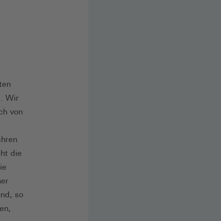
ten
. Wir
ch von
ahren
ht die
ie
her
nd, so
en,