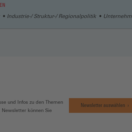
EN
Fenster)
Industrie-/ Struktur-/ Regionalpolitik
Unternehm
N
se und Infos zu den Themen
Newsletter auswählen
e Newsletter können Sie