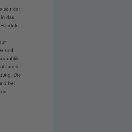
 seit der
 in das
n Handeln
auf
er und
srepublik
oft stark
tzung. Die
und bei
 es