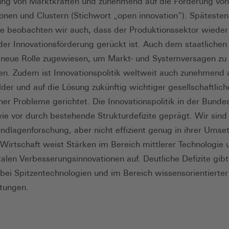
ung von Marktkräften und zunehmend auf die Förderung von
onen und Clustern (Stichwort „open innovation“). Spätestens
se beobachten wir auch, dass der Produktionssektor wieder
 der Innovationsförderung gerückt ist. Auch dem staatliche
 neue Rolle zugewiesen, um Markt- und Systemversagen zu
n. Zudem ist Innovationspolitik weltweit auch zunehmend 
lder und auf die Lösung zukünftig wichtiger gesellschaftlich
her Probleme gerichtet. Die Innovationspolitik in der Bunde
wie vor durch bestehende Strukturdefizite geprägt. Wir sind 
undlagenforschung, aber nicht effizient genug in ihrer Umse
Wirtschaft weist Stärken im Bereich mittlerer Technologie 
alen Verbesserungsinnovationen auf. Deutliche Defizite gibt
bei Spitzentechnologien und im Bereich wissensorientierter
stungen.