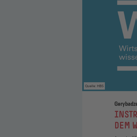
Quelle: HBS
Gerybadz
:
INSTR
DEM W