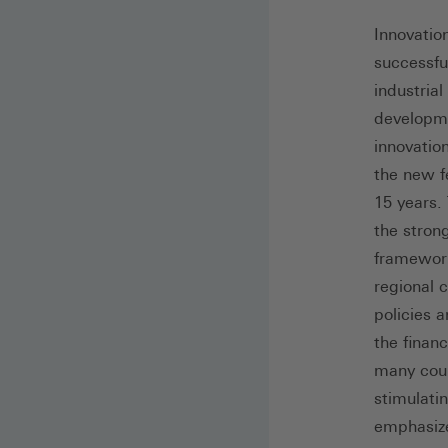
Innovatio
successfu
industria
developme
innovatio
the new f
15 years.
the stron
framework
regional 
policies 
the finan
many coun
stimulati
emphasize