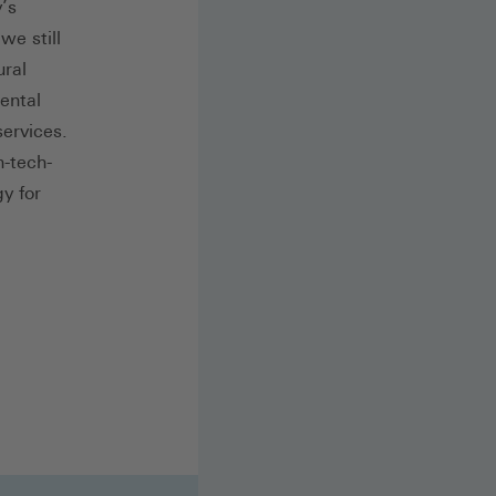
’s
we still
ural
ental
ervices.
-tech-
y for