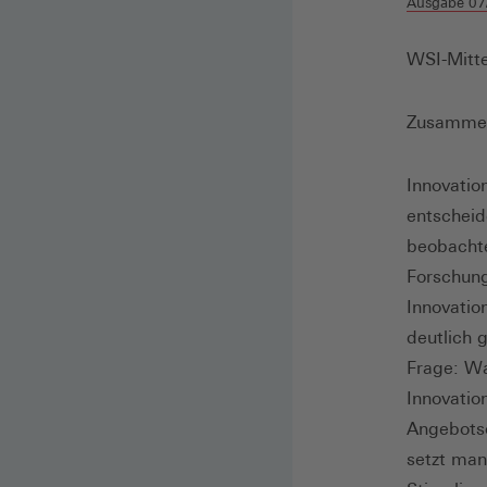
Ausgabe 07
WSI-Mitte
Zusamme
Innovatio
entscheid
beobacht
Forschung
Innovatio
deutlich 
Frage: Wa
Innovatio
Angebotso
setzt man