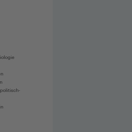
iologie
en
on
politisch-
in