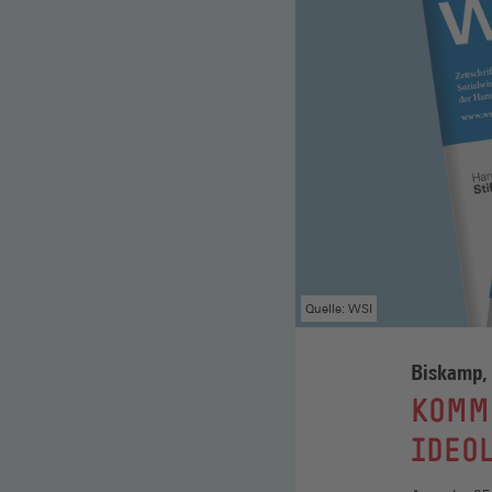
Quelle: WSI
Biskamp, 
:
KOMM
IDEO