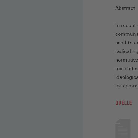
Abstract
In recent
communita
used to a
radical ri
normative
misleading
ideologic
for commu
QUELLE