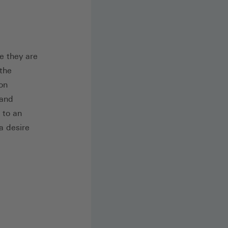
e they are
 the
 on
 and
s to an
a desire