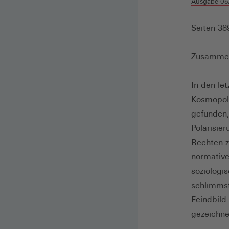
Ausgabe 05
Seiten 38
Zusamme
In den le
Kosmopoli
gefunden
Polarisie
Rechten z
normativer
soziologi
schlimmst
Feindbild
gezeichne