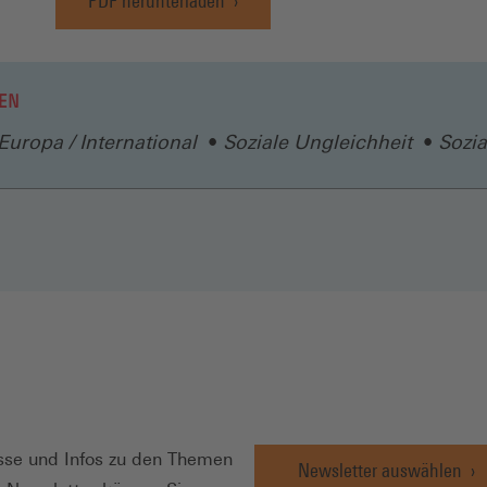
PDF herunterladen
(Öffnet
in
einem
neuen
EN
Fenster)
Europa / International
Soziale Ungleichheit
Sozia
N
se und Infos zu den Themen
Newsletter auswählen