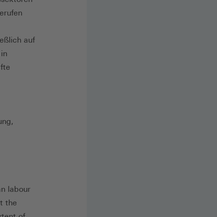
erufen
eßlich auf
in
fte
ung,
n labour
t the
xtent of