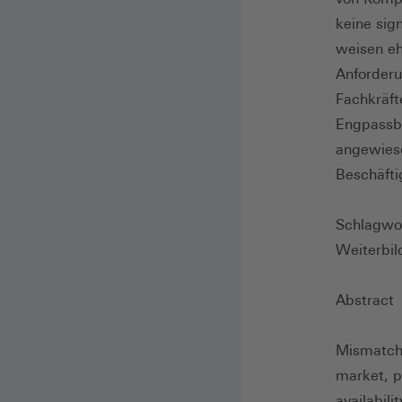
keine sig
weisen eh
Anforderu
Fachkräft
Engpassbe
angewiese
Beschäfti
Schlagwor
Weiterbil
Abstract
Mismatch
market, pa
availabili