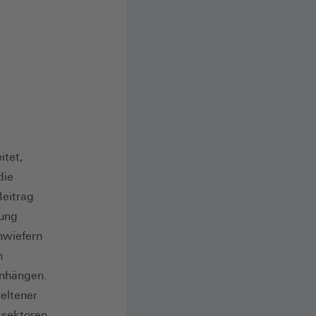
itet,
die
Beitrag
sung
nwiefern
n
enhängen.
eltener
ssektoren