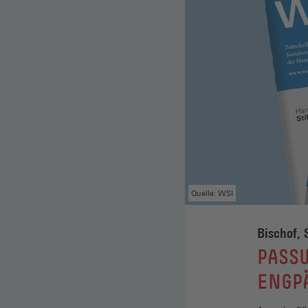
Quelle: WSI
Bischof, 
:
PASS
ENGP