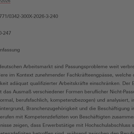
/2026
771/0342-300X-2026-3-240
0-247
nfassung
eutschen Arbeitsmarkt sind Passungsprobleme weit verbre
ere im Kontext zunehmender Fachkräfteengpässe, welche 
keit adäquat qualifizierter Arbeitskräfte einschränken. Der 
t das Ausmaß verschiedener Formen beruflicher Nicht-Pas
formal, berufsfachlich, kompetenzbezogen) und analysiert, i
intergrund, Branchenzugehörigkeit und die Beschäftigung i
erufen mit Kompetenzdefiziten von Beschäftigten zusamm
nisse zeigen, dass Erwerbstätige mit Hochschulabschluss s
tenzdefiziten betroffen sind, während zwischen den Beruf