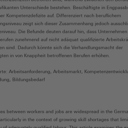
nifikanten Unterschiede bestehen. Beschäftigte in Engpassb
er Kompetenzdefizite auf. Differenziert nach beruflichem
ngsniveau zeigt sich dieser Zusammenhang jedoch ausschli
eniveau. Die Befunde deuten darauf hin, dass Unternehmen 
rufen zunehmend auf nicht adäquat qualifizierte Arbeitskrä
n sind. Dadurch könnte sich die Verhandlungsmacht der
gten in von Knappheit betroffenen Berufen erhöhen.
te: Arbeitsanforderung, Arbeitsmarkt, Kompetenzentwickl
dung, Bildungsbedarf
es between workers and jobs are widespread in the Germa
rticularly in the context of growing skill shortages that limi
ty of adequately qualified labour. This article examines the e