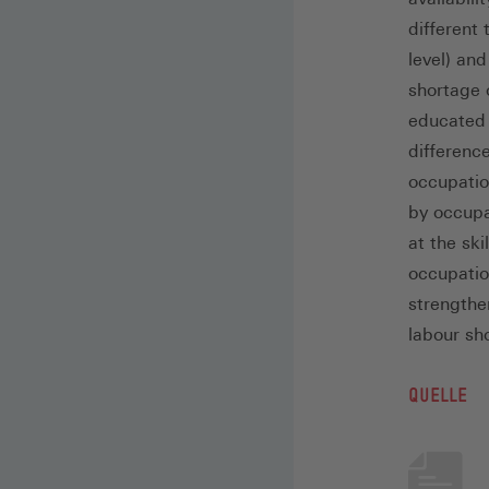
different 
level) an
shortage o
educated w
differenc
occupatio
by occupa
at the ski
occupatio
strengthe
labour sh
QUELLE