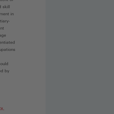
 skill
ment in
tiary-
ant
tage
entiated
cupations
could
ed by
(ÖFFNET
CH.