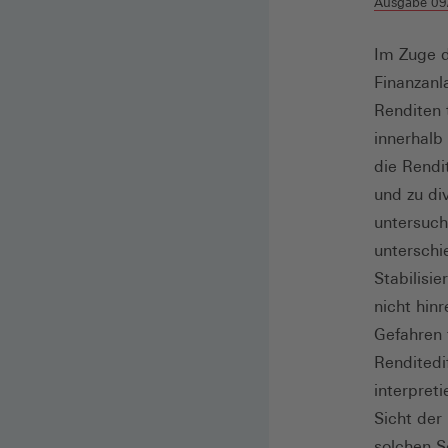
Ausgabe 09
Im Zuge d
Finanzanl
Renditen 
innerhalb
die Rendi
und zu di
untersuch
unterschi
Stabilisi
nicht hin
Gefahren 
Renditedi
interpret
Sicht der
solchen S