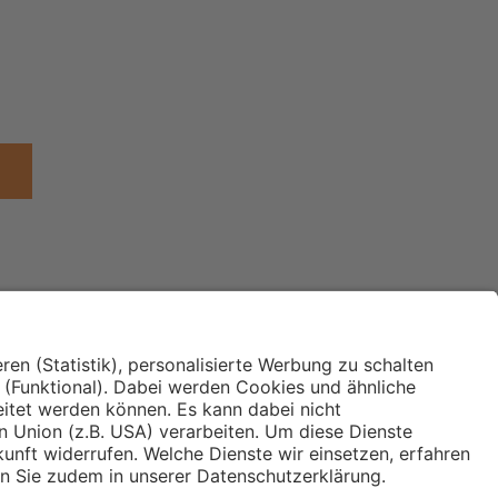
Institut für Makroökonomie
ches
und Konjunkturforschung