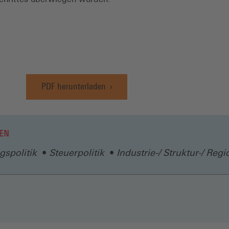
PDF herunterladen
(Öffnet
in
einem
neuen
EN
Fenster)
gspolitik
Steuerpolitik
Industrie-/ Struktur-/ Regi