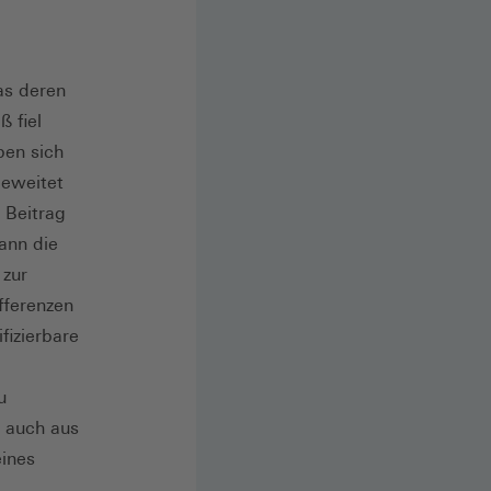
as deren
 fiel
ben sich
geweitet
 Beitrag
ann die
 zur
fferenzen
fizierbare
u
s auch aus
eines