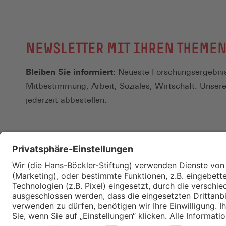
NEWSLETTER MIT IHREN THEME
Bleiben Sie informiert:
Neueste Forschungsergebnis
Mitbestimmung, Arbeit, Soziales, Wirtschaft. Unser
jederzeit abbestellen.
Kontakt
Merkzettel
Impressum