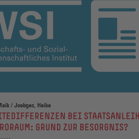
aik / Joebges, Heike
ITEDIFFERENZEN BEI STAATSANLEI
RORAUM: GRUND ZUR BESORGNIS?