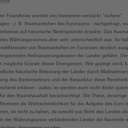
/2009
er Finanzkrise wurden von Investoren verstärkt "sichere"
agen - z. B. Staatsanleihen des Euroraums - nachgefragt, w
teilweise auf historische Niedrigstände drückte. Das Ausmaß
 des Währungsraumes aber sehr unterschiedlich aus. So ha
tedifferenzen von Staatsanleihen im Euroraum deutlich aus
vergierenden Refinanzierungskosten der Länder geführt. Der
t mögliche Gründe dieser Divergenzen. Wie gezeigt wird, k
edliche fiskalische Belastung der Länder durch Maßnahmen
erung des Bankensektors und der Konjunktur diese Renditedi
reichend erklären - außer, es werden auch nicht direkt quanti
für den Staatshaushalt berücksichtigt. Die These, derartige
fferenzen als Wahrscheinlichkeit für die Aufgabe des Euro z
ieren, ist nicht zu halten, da sowohl aus Sicht des Landes al
 in der Währungsunion verbleibenden Länder die Nachteile 
chrittes überwiegen würden.