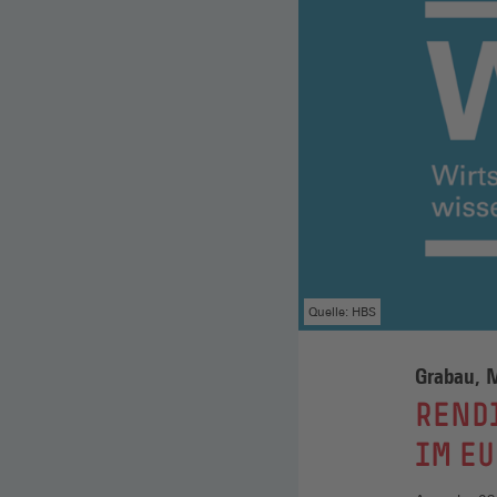
Quelle: HBS
Grabau, M
:
REND
IM EU