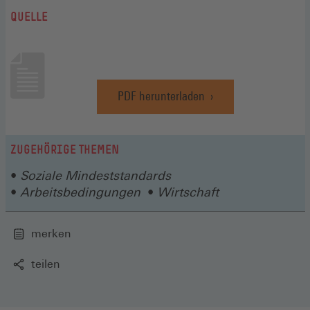
QUELLE
PDF herunterladen
(Öffnet
in
einem
neuen
ZUGEHÖRIGE THEMEN
Fenster)
Soziale Mindeststandards
Arbeitsbedingungen
Wirtschaft
merken
teilen