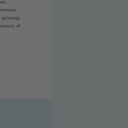
nes
artments
he growing
ficance of