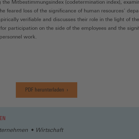
 the Mitbestimmungsindex (codetermination index), exami
he feared loss of the significance of human resources’ dep
pirically verifiable and discusses their role in the light of t
or participation on the side of the employees and the signi
 personnel work.
PDF herunterladen
(Öffnet
in
einem
neuen
EN
Fenster)
ternehmen
Wirtschaft