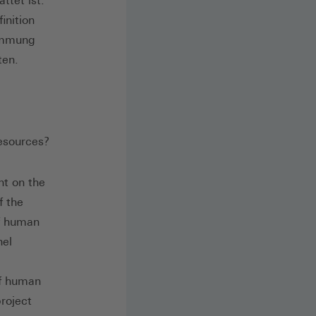
ttet ist.
inition
timmung
ten.
esources?
nt on the
f the
f human
nel
of human
roject