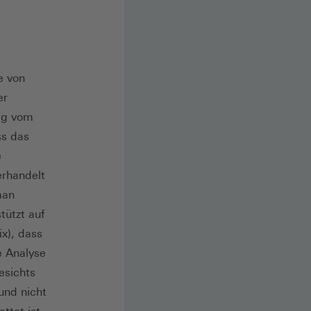
e von
er
ig vom
ss das
e
erhandelt
man
ützt auf
x), dass
e Analyse
esichts
und nicht