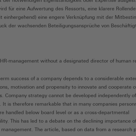
 der notwendigen Eigenständigkeit oder Expertise ausgesta
wird für eine Aufwertung des Ressorts, eine klarere Rollendef
t einhergehend) eine engere Verknüpfung mit der Mitbes
uck der wachsenden Beteiligungsansprüche von Beschäftig
 HR-management without a designated director of human r
term success of a company depends to a considerable exte
tions, motivation and propensity to innovate and cooperate o
s. Company strategy cannot be developed independently o
. It is therefore remarkable that in many companies person
re handled below board level or as a cross-departmental
ility. This has led to a debate on the declining importance 
 management. The article, based on data from a research p