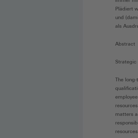
immer mit
Plädiert 
und (dami
als Ausdr
Abstract
Strategic
The long-
qualifica
employee
resources
matters a
responsib
resources