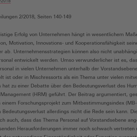
/2018
ilungen 2/2018, Seiten 140-149
ristige Erfolg von Unternehmen hängt in wesentlichem Maß
tion, Motivation, Innovations- und Kooperationsfähigkeit sein
er ab. Unternehmensstrategien können also nicht unabhäng
rsonal entwickelt werden. Umso verwunderlicher ist es, da
sonal in vielen Unternehmen unterhalb der Vorstandseben
lt ist oder in Mischressorts als ein Thema unter vielen mitv
s hat zu einer Debatte über den Bedeutungsverlust des Hu
Management (HRM) geführt. Der Beitrag argumentiert, gest
 einem Forschungsprojekt zum Mitbestimmungsindex (MB-i
 Bedeutungsverlust allerdings nicht die Rede sein kann. Di
och auch, dass das Thema Personal auf Vorstandsebene ang
senden Herausforderungen immer noch schwach vertreten 