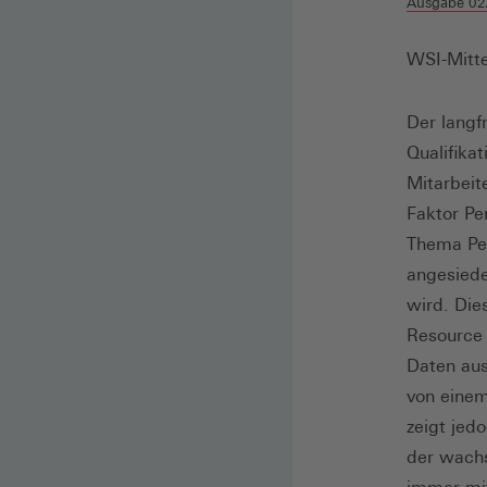
Ausgabe 02
WSI-Mitte
Der langf
Qualifika
Mitarbeit
Faktor Pe
Thema Per
angesiede
wird. Die
Resource 
Daten aus
von einem
zeigt jed
der wach