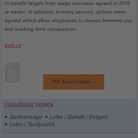
to benefit largely from wage increases agreed in 2018
or earlier. In addition, in many sectors, options were
agreed which allow employees to choose between pay
and working time components.
QUELLE
PDF herunterladen
(Öffnet
in
einem
neuen
ZUGEHÖRIGE THEMEN
Fenster)
Tarifverträge
Lohn / Gehalt / Entgelt
Lohn-/ Tarifpolitik