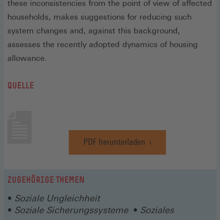
these inconsistencies from the point of view of affected
households, makes suggestions for reducing such
system changes and, against this background,
assesses the recently adopted dynamics of housing
allowance.
QUELLE
PDF herunterladen
(Öffnet
in
einem
neuen
ZUGEHÖRIGE THEMEN
Fenster)
Soziale Ungleichheit
Soziale Sicherungssysteme
Soziales