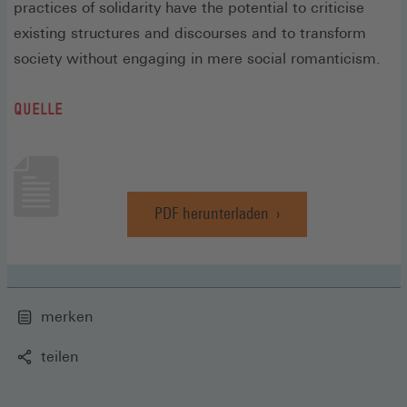
practices of solidarity have the potential to criticise
existing structures and discourses and to transform
society without engaging in mere social romanticism.
QUELLE
PDF herunterladen
(Öffnet
in
einem
neuen
Fenster)
merken
teilen