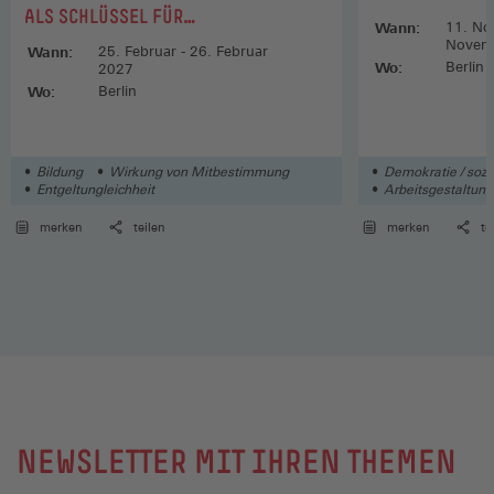
ALS SCHLÜSSEL FÜR
Wann:
11. No
GESCHLECHTERGLEICHHEIT
Novem
Wann:
25. Februar - 26. Februar
Wo:
Berlin
2027
Wo:
Berlin
Bildung
Wirkung von Mitbestimmung
Demokratie / sozia
Entgeltungleichheit
Arbeitsgestaltung
merken
teilen
merken
te
NEWSLETTER MIT IHREN THEMEN