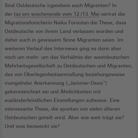
Sind Ostdeutsche irgendwie auch Migranten? In
(Öffnet
der
taz am wochenende vom 12./13. Mai
vertrat die
in
Migrationsforscherin Naika Foroutan die These, dass
einem
Ostdeutsche von ihrem Land verlassen worden und
neuen
daher auch in gewissem Sinne Migranten seien. Im
Fenster)
weiteren Verlauf des Interviews ging es dann aber
noch um mehr: um das Verhältnis der westdeutschen
Mehrheitsgesellschaft zu Ostdeutschen und Migranten,
das von Überlegenheitsanmaßung beziehungsweise
mangelnder Anerkennung („Jammer-Ossis“)
gekennzeichnet sei und Ähnlichkeiten mit
ausländerfeindlichen Einstellungen aufweise. Eine
interessante These, die spontan von vielen älteren
Ostdeutschen geteilt wird. Aber wie weit trägt sie?
Und was bezweckt sie?