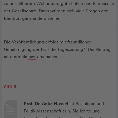
zu bezahlbarem Wohnraum, gute Löhne und Fairness in
der Gesellschaft. Dann würden sich viele Fragen der
Identität ganz anders stellen.
Die Veröffentlichung erfolgt mit freundlicher
Genehmigung der taz - die tageszeitung". Der Beitrag
(Öffnet
ist erstmals
hier
erschienen.
in
einem
neuen
Fenster)
AUTOR
Prof. Dr. Anke Hassel
ist Soziologin und
Politikwissenschaftlerin. Sie lehrte und