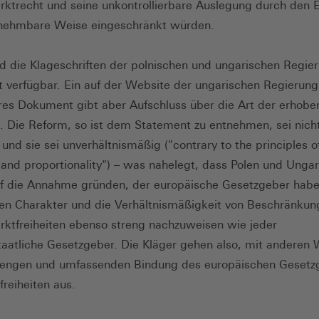
ktrecht und seine unkontrollierbare Auslegung durch den 
nehmbare Weise eingeschränkt würden.
nd die Klageschriften der polnischen und ungarischen Regie
t verfügbar. Ein auf der Website der ungarischen Regierung
res Dokument gibt aber Aufschluss über die Art der erhobe
 Die Reform, so ist dem Statement zu entnehmen, sei nich
und sie sei unverhältnismäßig ("contrary to the principles o
 and proportionality") – was nahelegt, dass Polen und Ungar
f die Annahme gründen, der europäische Gesetzgeber hab
n Charakter und die Verhältnismäßigkeit von Beschränkun
ktfreiheiten ebenso streng nachzuweisen wie jeder
taatliche Gesetzgeber. Die Kläger gehen also, mit anderen 
 engen und umfassenden Bindung des europäischen Gesetz
freiheiten aus.