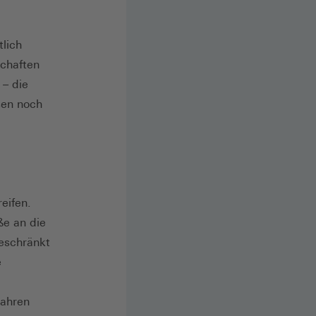
lich
schaften
 – die
sen noch
eifen.
ße an die
eschränkt
e
Jahren