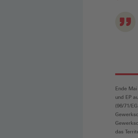
Ende Mai 
und EP au
(96/71/EG
Gewerksch
Gewerksch
das Territ