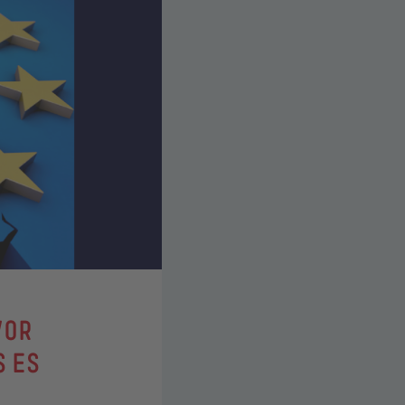
VOR
S ES