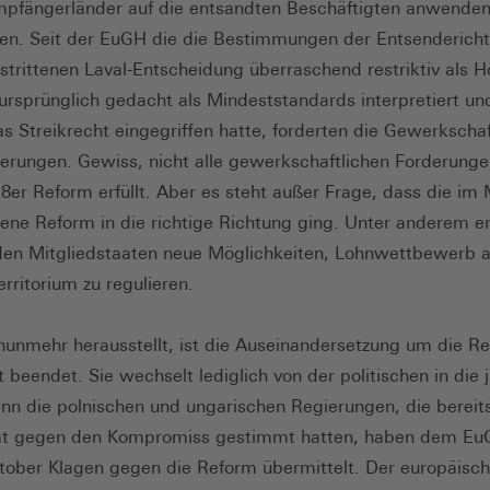
mpfängerländer auf die entsandten Beschäftigten anwenden
n. Seit der EuGH die die Bestimmungen der Entsenderichtl
strittenen Laval-Entscheidung überraschend restriktiv als H
 ursprünglich gedacht als Mindeststandards interpretiert un
as Streikrecht eingegriffen hatte, forderten die Gewerkscha
rungen. Gewiss, nicht alle gewerkschaftlichen Forderung
18er Reform erfüllt. Aber es steht außer Frage, dass die im 
ene Reform in die richtige Richtung ging. Unter anderem er
den Mitgliedstaaten neue Möglichkeiten, Lohnwettbewerb 
rritorium zu regulieren.
nunmehr herausstellt, ist die Auseinandersetzung um die R
 beendet. Sie wechselt lediglich von der politischen in die 
nn die polnischen und ungarischen Regierungen, die bereit
rat gegen den Kompromiss gestimmt hatten, haben dem Eu
tober Klagen gegen die Reform übermittelt. Der europäisc