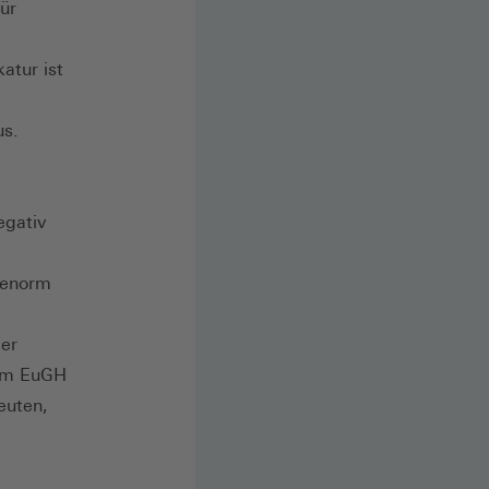
für
atur ist
us.
egativ
r enorm
der
vom EuGH
euten,