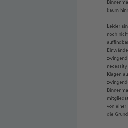
Binnenmar
kaum hin
Leider si
noch nich
auffindba
Einwände.
zwingend 
necessity
Klagen au
zwingende
Binnenmar
mitglieds
von einer
die Grund