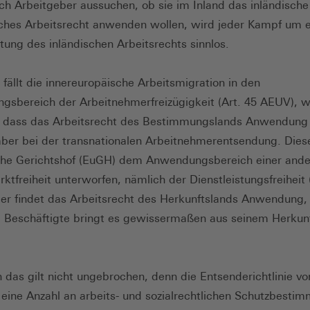
Fenster)
ch Arbeitgeber aussuchen, ob sie im Inland das inländische
ches Arbeitsrecht anwenden wollen, wird jeder Kampf um e
tung des inländischen Arbeitsrechts sinnlos.
 fällt die innereuropäische Arbeitsmigration in den
sbereich der Arbeitnehmerfreizügigkeit (Art. 45 AEUV), 
 dass das Arbeitsrecht des Bestimmungslands Anwendung 
aber bei der transnationalen Arbeitnehmerentsendung. Dies
che Gerichtshof (EuGH) dem Anwendungsbereich einer and
ktfreiheit unterworfen, nämlich der Dienstleistungsfreiheit 
er findet das Arbeitsrecht des Herkunftslands Anwendung,
 Beschäftigte bringt es gewissermaßen aus seinem Herkun
 das gilt nicht ungebrochen, denn die Entsenderichtlinie v
e eine Anzahl an arbeits- und sozialrechtlichen Schutzbesti