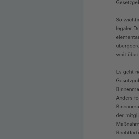
Gesetzgeb
So wichti
legaler D
elementare
übergeord
weit über
Es geht n
Gesetzgeb
Binnenmar
Anders fo
Binnenmar
der mitgl
Maßnahme
Rechtfert