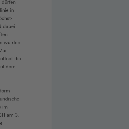
 dürfen
inie in
öchst-
d dabei
ften
en wurden
Mai
öffnet die
auf dem
eform
juridische
s im
GH am 3.
he