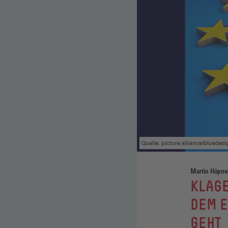
Quelle: picture alliance/bluedesi
Martin Höpner
:
KLAGE
DEM E
GEHT