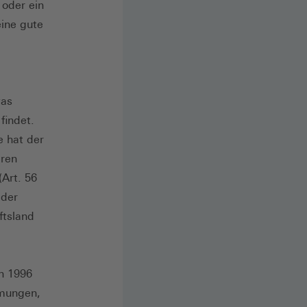
 oder ein
ine gute
was
findet.
e hat der
eren
(Art. 56
 der
ftsland
on 1996
mmungen,