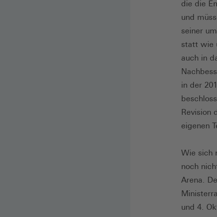
die die E
und müsse
seiner um
statt wie
auch in d
Nachbesse
in der 20
beschloss
Revision 
eigenen Te
Wie sich 
noch nicht
Arena. De
Minister
und 4. Ok