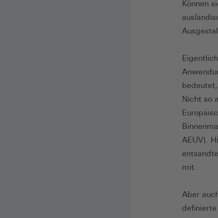
Können si
ausländis
Ausgestal
Eigentlich
Anwendung
bedeutet,
Nicht so 
Europäis
Binnenmar
AEUV). Hi
entsandte
mit.
Aber auch
definiert