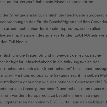
er, so der Vorwurf, habe sein Mandat überschritten.
g der Streitgegenstand, nämlich die Reichweite europarecht
urchbrechungen des für die Beschäftigten und ihre Gewerk
n arbeitsrechtlichen Territorialitätsprinzips, schon allein ist
neten Implikationen des zu erwartenden EuGH-Urteils wei
 den Fall hinaus.
ämlich um die Frage, ob und in wieweit der europäische
er befugt ist, einschränkend in die Wirkungsweise der
ktfreiheiten (auch als „Grundfreiheiten“ bezeichnet) einzugr
rmuliert – ist das europäische Sekundärrecht im selben Ma
ktfreiheiten gebunden wie das nationale Gesetzesrecht? B
iedstaatliche Gesetzgeber eine Grundfreiheit, dann muss di
, um vor dem Europarecht zu bestehen, einen strengen
igungstest (den nach einem EuGH-Urteil aus den siebziger 