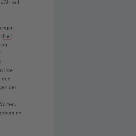
EuGH auf
rungen
(Öffnet
 (
hier
)
in
nen
einem
t
neuen
f
Fenster)
n ihre
e den
gen der
Worten,
gebers an