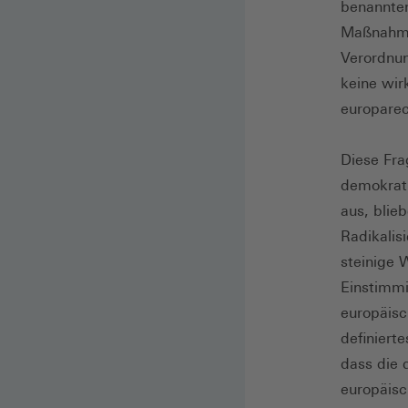
benannten
Maßnahmen
Verordnun
keine wir
europarec
Diese Fra
demokrati
aus, blie
Radikalis
steinige 
Einstimmi
europäisc
definiert
dass die 
europäisc