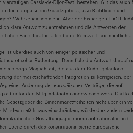
 vierstufigen Cassis-de-Dijon-Test) bestehen. Gilt das auch 
 des europäischen Gesetzgebers, also Richtlinien und
gen? Wahrscheinlich nicht. Aber der bisherigen EuGH-Judik
klich klare Antwort zu entnehmen und die Antworten der
htlichen Fachliteratur fallen bemerkenswert uneinheitlich a
ge ist überdies auch von einiger politischer und
etheoretischer Bedeutung. Denn fiele die Antwort darauf n
be als einzige Möglichkeit, die aus dem Ruder gelaufene
ierung der marktschaffenden Integration zu korrigieren, de
Weg einer Änderung der europäischen Verträge, die auf
gkeit unter den Mitgliedstaaten angewiesen wäre. Dürfte 
he Gesetzgeber die Binnenmarktfreiheiten nicht über ein 
es Mindestmaß hinaus einschränken, würde dies zudem bed
demokratischen Gestaltungsspielräume auf nationaler und
her Ebene durch das konstitutionalisierte europäische