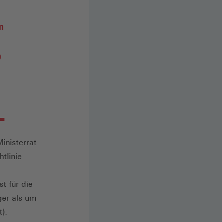
m
p
inisterrat
tlinie
t für die
ger als um
t).