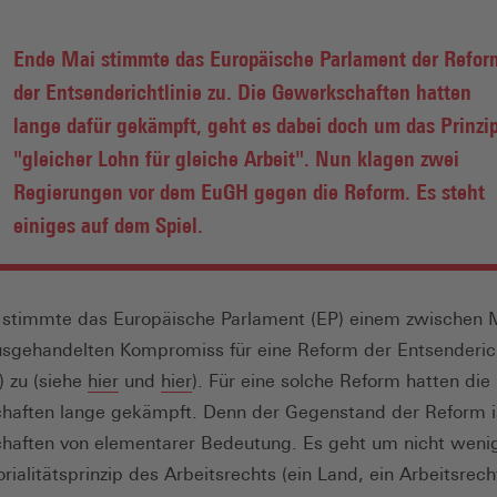
Ende Mai stimmte das Europäische Parlament der Refor
der Entsenderichtlinie zu. Die Gewerkschaften hatten
lange dafür gekämpft, geht es dabei doch um das Prinzi
"gleicher Lohn für gleiche Arbeit". Nun klagen zwei
Regierungen vor dem EuGH gegen die Reform. Es steht
einiges auf dem Spiel.
stimmte das Europäische Parlament (EP) einem zwischen M
sgehandelten Kompromiss für eine Reform der Entsenderich
(Öffnet
) zu (siehe
hier
und
hier
). Für eine solche Reform hatten die
in
aften lange gekämpft. Denn der Gegenstand der Reform is
einem
aften von elementarer Bedeutung. Es geht um nicht weni
neuen
orialitätsprinzip des Arbeitsrechts (ein Land, ein Arbeitsrech