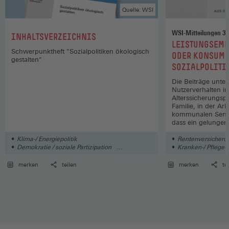
Quelle: WSI
WSI-Mitteilungen 3
:
INHALTSVERZEICHNIS
:
LEISTUNGSEMP
Schwerpunktheft "Sozialpolitiken ökologisch
ODER KONSUME
gestalten"
SOZIALPOLITI
Die Beiträge unte
Nutzerverhalten i
Alterssicherungspo
Familie, in der Ar
kommunalen Senior
dass ein gelunge
pluralisierten Wo
voraussetzungsvoll
Klima-/ Energiepolitik
Rentenversicherun
Demokratie / soziale Partizipation
Kranken-/ Pflege-/
Rentenversicherung / Altersvorsorge
Arbeitslosenversich
Grundsicherung
merken
teilen
merken
te