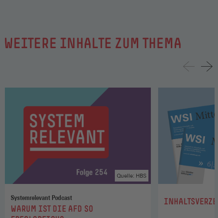
WEITERE INHALTE ZUM THEMA
Quelle: HBS
Systemrelevant Podcast
:
INHALTSVERZE
:
WARUM IST DIE AFD SO