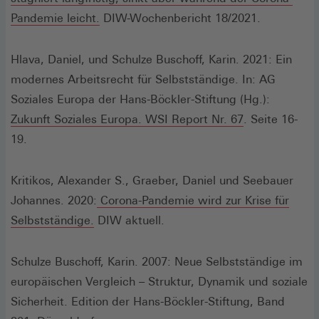
(Öffnet
Pandemie leicht.
DIW-Wochenbericht 18/2021.
in
einem
Hlava, Daniel, und Schulze Buschoff, Karin. 2021: Ein
neuen
modernes Arbeitsrecht für Selbstständige. In: AG
Fenster)
Soziales Europa der Hans-Böckler-Stiftung (Hg.):
(Öffnet
Zukunft Soziales Europa. WSI Report Nr. 67
. Seite 16-
in
19.
einem
neuen
Kritikos, Alexander S., Graeber, Daniel und Seebauer
Fenster)
Johannes. 2020:
Corona-Pandemie wird zur Krise für
(Öffnet
Selbstständige.
DIW aktuell.
in
einem
Schulze Buschoff, Karin. 2007: Neue Selbstständige im
neuen
europäischen Vergleich – Struktur, Dynamik und soziale
Fenster)
Sicherheit. Edition der Hans-Böckler-Stiftung, Band