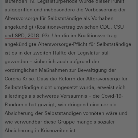
laufenden 19. Legislaturperiode wurde dieser Punkt
aufgegriffen und insbesondere die Verbesserung der
Altersvorsorge für Selbstständige als Vorhaben
angekündigt (
Koalitionsvertrag zwischen CDU, CSU
(Öffnet
und SPD, 2018
: 93). Um die im Koalitionsvertrag
in
angekündigte Altersvorsorge-Pflicht für Selbstständige
einem
ist es in der zweiten Hälfte der Legislatur still
neuen
geworden – sicherlich auch aufgrund der
Fenster)
vordringlichen Maßnahmen zur Bewältigung der
Corona-Krise. Dass die Reform der Altersvorsorge für
Selbstständige nicht umgesetzt wurde, erweist sich
allerdings als schweres Versäumnis – die Covid-19-
Pandemie hat gezeigt, wie dringend eine soziale
Absicherung der Selbstständigen vonnöten wäre und
wie verwundbar diese Gruppe mangels sozialer
Absicherung in Krisenzeiten ist.