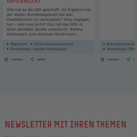
ERFOLGREICH?
Wie hat es die AfD geschafft, ihr Ergebnis bei
der letzten Bundestagswahl bei den
Zweitstimmen zu verdoppeln? Was dagegen
tun – und was nicht? Das hat das WSI in
einer aktuellen Studie untersucht. Bettina
Kohlrausch und Andreas Hövermann
sprechen darüber in einer neuen Folge.
Migration
Einkommensverteilung
Branchenentwick
Demokratie / soziale Partizipation
Vernetzung / Plat
Automatisierung / 
merken
teilen
merken
te
NEWSLETTER MIT IHREN THEMEN