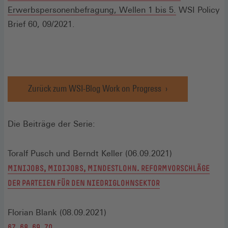
(Öffnet
Erwerbspersonenbefragung, Wellen 1 bis 5.
WSI Policy
in
Brief 60, 09/2021.
einem
neuen
Fenster)
Zurück zum WSI-Blog Work on Progress
Die Beiträge der Serie:
Toralf Pusch und Berndt Keller (06.09.2021)
MINIJOBS, MIDIJOBS, MINDESTLOHN. REFORMVORSCHLÄGE
DER PARTEIEN FÜR DEN NIEDRIGLOHNSEKTOR
Florian Blank (08.09.2021)
67, 68, 69, 70 …