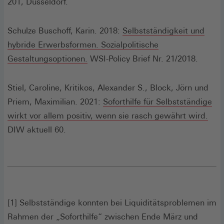
201, Düsseldorf.
Schulze Buschoff, Karin. 2018:
Selbstständigkeit und
hybride Erwerbsformen. Sozialpolitische
(Öffnet
Gestaltungsoptionen.
WSI-Policy Brief Nr. 21/2018.
in
einem
Stiel, Caroline, Kritikos, Alexander S., Block, Jörn und
neuen
Priem, Maximilian. 2021:
Soforthilfe für Selbstständige
Fenster)
(Öff
wirkt vor allem positiv, wenn sie rasch gewährt wird.
in
DIW aktuell 60.
ein
neu
Fens
[1] Selbstständige konnten bei Liquiditätsproblemen im
Rahmen der „Soforthilfe“ zwischen Ende März und