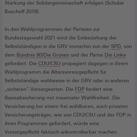
Stärkung der Solidargemeinschaft erfolgen (Schulze
Buschoff 2018).
In den Wahlprogrammen der Parteien zur
Bundestagswahl 2021 wird die Einbeziehung der
(Öffnet
Selbstständigen in die GRV immerhin von der
SPD
, von
(Öffnet
in
(Öffn
dem
Bündnis 90/Die Grünen
und der Partei
Die Linke
(Öffnet
in
einem
in
gefordert. Die
CDU/CSU
propagiert dagegen in ihrem
in
einem
neuen
eine
Wahlprogramm die Altersvorsorgepflicht für
einem
neuen
Fenster
neue
Selbstständige wahlweise in der GRV oder in anderen
neuen
Fenster)
(Öffnet
Fens
„sicheren“ Vorsorgearten. Die
FDP
fordert eine
Fenster)
in
Basisabsicherung mit maximaler Wahlfreiheit. Die
einem
Versicherung bei einem frei wählbaren, auch privaten
neuen
Versicherungsträger, wie von CDU/CSU und der FDP in
Fenster)
ihren Programmen gefordert, würde eine
Vorsorgepflicht faktisch unkontrollierbar machen.