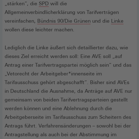
(Öffnet
in
„stärken“, die
SPD
will die
in
einem
Allgemeinverbindlicherklärung von Tarifverträgen
einem
neuen
(Öffnet
(Öffnet
vereinfachen,
Bündnis 90/Die Grünen
und die
Linke
neuen
Fenster)
in
in
wollen diese leichter machen.
Fenster)
einem
einem
neuen
neuen
Lediglich die Linke äußert sich detaillierter dazu, wie
Fenster)
Fenste
dieses Ziel erreicht werden soll: Eine AVE soll „auf
Antrag einer Tarifvertragspartei möglich sein“ und das
„Vetorecht der Arbeitgeber*innenseite im
Tarifausschuss gehört abgeschafft“. Bisher sind AVEs
in Deutschland die Ausnahme, da Anträge auf AVE nur
gemeinsam von beiden Tarifvertragsparteien gestellt
werden können und eine Ablehnung durch die
Arbeitgeberseite im Tarifausschuss zum Scheitern des
Antrags führt. Verfahrensänderungen – sowohl bei der
Antragstellung als auch bei der Abstimmung im