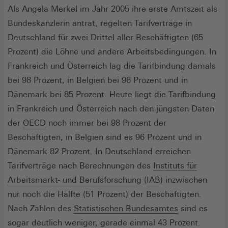
Als Angela Merkel im Jahr 2005 ihre erste Amtszeit als
Bundeskanzlerin antrat, regelten Tarifverträge in
Deutschland für zwei Drittel aller Beschäftigten (65
Prozent) die Löhne und andere Arbeitsbedingungen. In
Frankreich und Österreich lag die Tarifbindung damals
bei 98 Prozent, in Belgien bei 96 Prozent und in
Dänemark bei 85 Prozent. Heute liegt die Tarifbindung
in Frankreich und Österreich nach den jüngsten Daten
(Öffnet
der
OECD
noch immer bei 98 Prozent der
in
Beschäftigten, in Belgien sind es 96 Prozent und in
einem
Dänemark 82 Prozent. In Deutschland erreichen
neuen
Tarifverträge nach Berechnungen des
Instituts für
Fenster)
(Öffnet
Arbeitsmarkt- und Berufsforschung (IAB)
inzwischen
in
nur noch die Hälfte (51 Prozent) der Beschäftigten.
einem
(Öffnet
Nach Zahlen des
Statistischen Bundesamtes
sind es
neuen
in
sogar deutlich weniger, gerade einmal 43 Prozent.