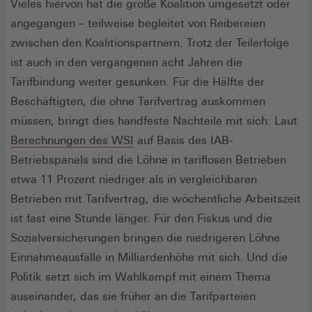
Fenster)
Vieles hiervon hat die große Koalition umgesetzt oder
angegangen – teilweise begleitet von Reibereien
zwischen den Koalitionspartnern. Trotz der Teilerfolge
ist auch in den vergangenen acht Jahren die
Tarifbindung weiter gesunken. Für die Hälfte der
Beschäftigten, die ohne Tarifvertrag auskommen
müssen, bringt dies handfeste Nachteile mit sich: Laut
(Öffnet
Berechnungen des WSI
auf Basis des IAB-
in
Betriebspanels sind die Löhne in tariflosen Betrieben
einem
etwa 11 Prozent niedriger als in vergleichbaren
neuen
Betrieben mit Tarifvertrag, die wöchentliche Arbeitszeit
Fenster)
ist fast eine Stunde länger. Für den Fiskus und die
Sozialversicherungen bringen die niedrigeren Löhne
Einnahmeausfälle in Milliardenhöhe mit sich. Und die
Politik setzt sich im Wahlkampf mit einem Thema
auseinander, das sie früher an die Tarifparteien