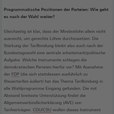
in
einem
Programmatische Positionen der Parteien: Wie geht
neuen
es nach der Wahl weiter?
Fenster)
Gleichzeitig ist klar, dass der Mindestlohn allein nicht
ausreicht, um gerechte Löhne durchzusetzen. Die
Stärkung der Tarifbindung bleibt also auch nach der
Bundestagswahl eine zentrale arbeitsmarktpolitische
Aufgabe. Welche Instrumente schlagen die
demokratischen Parteien hierfür vor? Mit Ausnahme
(Öffnet
der
FDP
(die sich stattdessen ausführlich zu
in
Steuertarifen äußert) hat das Thema Tarifbindung in
einem
alle Wahlprogramme Eingang gefunden. Die mit
neuen
Abstand breiteste Unterstützung findet die
Fenster)
Allgemeinverbindlicherklärung (AVE) von
(Öffnet
Tarifverträgen.
CDU/CSU
wollen dieses Instrument