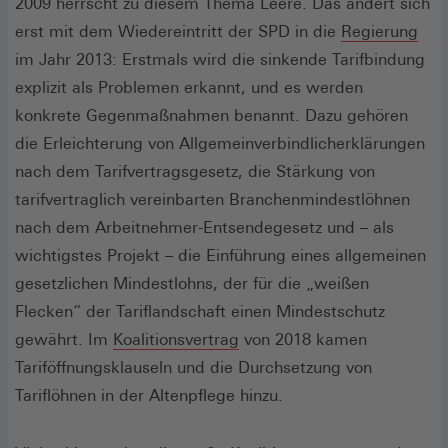
in
2009 herrscht zu diesem Thema Leere. Das ändert sich
einem
(Öff
erst mit dem Wiedereintritt der SPD in die
Regierung
neuen
in
im Jahr 2013: Erstmals wird die sinkende Tarifbindung
Fenster)
ein
explizit als Problemen erkannt, und es werden
neu
konkrete Gegenmaßnahmen benannt. Dazu gehören
Fens
die Erleichterung von Allgemeinverbindlicherklärungen
nach dem Tarifvertragsgesetz, die Stärkung von
tarifvertraglich vereinbarten Branchenmindestlöhnen
nach dem Arbeitnehmer-Entsendegesetz und – als
wichtigstes Projekt – die Einführung eines allgemeinen
gesetzlichen Mindestlohns, der für die „weißen
Flecken“ der Tariflandschaft einen Mindestschutz
(Öffnet
gewährt. Im
Koalitionsvertrag
von 2018 kamen
in
Tariföffnungsklauseln und die Durchsetzung von
einem
Tariflöhnen in der Altenpflege hinzu.
neuen