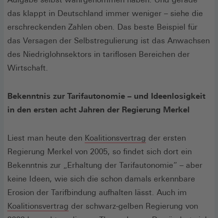
das klappt in Deutschland immer weniger – siehe die
erschreckenden Zahlen oben. Das beste Beispiel für
das Versagen der Selbstregulierung ist das Anwachsen
des Niedriglohnsektors in tariflosen Bereichen der
Wirtschaft.
Bekenntnis zur Tarifautonomie – und Ideenlosigkeit
in den ersten acht Jahren der Regierung Merkel
(Öffnet
Liest man heute den
Koalitionsvertrag
der ersten
in
Regierung Merkel von 2005, so findet sich dort ein
einem
Bekenntnis zur „Erhaltung der Tarifautonomie“ – aber
neuen
keine Ideen, wie sich die schon damals erkennbare
Fenster)
Erosion der Tarifbindung aufhalten lässt. Auch im
(Öffnet
Koalitionsvertrag
der schwarz-gelben Regierung von