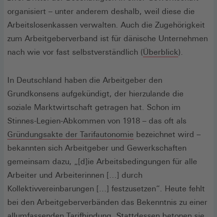
organisiert – unter anderem deshalb, weil diese die
Arbeitslosenkassen verwalten. Auch die Zugehörigkeit
zum Arbeitgeberverband ist für dänische Unternehmen
(Öffnet
nach wie vor fast selbstverständlich (
Überblick
).
in
einem
In Deutschland haben die Arbeitgeber den
neuen
Grundkonsens aufgekündigt, der hierzulande die
Fenster)
soziale Marktwirtschaft getragen hat. Schon im
Stinnes-Legien-Abkommen von 1918 – das oft als
(Öffnet
Gründungsakte der Tarifautonomie
bezeichnet wird –
in
bekannten sich Arbeitgeber und Gewerkschaften
einem
gemeinsam dazu, „[d]ie Arbeitsbedingungen für alle
neuen
Arbeiter und Arbeiterinnen […] durch
Fenster)
Kollektivvereinbarungen […] festzusetzen“. Heute fehlt
bei den Arbeitgeberverbänden das Bekenntnis zu einer
allumfassenden Tarifbindung. Stattdessen betonen sie