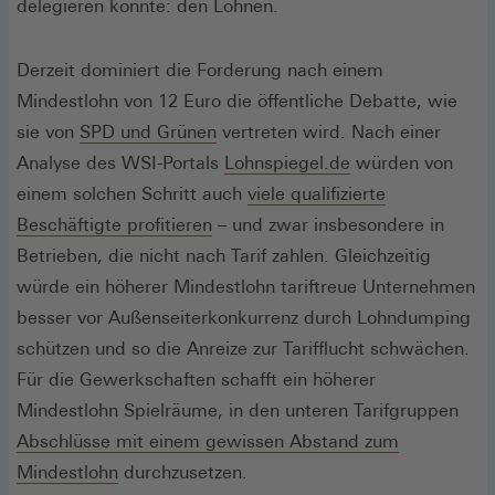
delegieren konnte: den Löhnen.
Derzeit dominiert die Forderung nach einem
Mindestlohn von 12 Euro die öffentliche Debatte, wie
sie von
SPD und Grünen
vertreten wird. Nach einer
(Öffnet
Analyse des WSI-Portals
Lohnspiegel.de
würden von
in
einem solchen Schritt auch
viele qualifizierte
(Öffnet
einem
Beschäftigte profitieren
– und zwar insbesondere in
in
neuen
Betrieben, die nicht nach Tarif zahlen. Gleichzeitig
einem
Fenster)
würde ein höherer Mindestlohn tariftreue Unternehmen
neuen
besser vor Außenseiterkonkurrenz durch Lohndumping
Fenster)
schützen und so die Anreize zur Tarifflucht schwächen.
Für die Gewerkschaften schafft ein höherer
Mindestlohn Spielräume, in den unteren Tarifgruppen
Abschlüsse mit einem gewissen Abstand zum
(Öffnet
Mindestlohn
durchzusetzen.