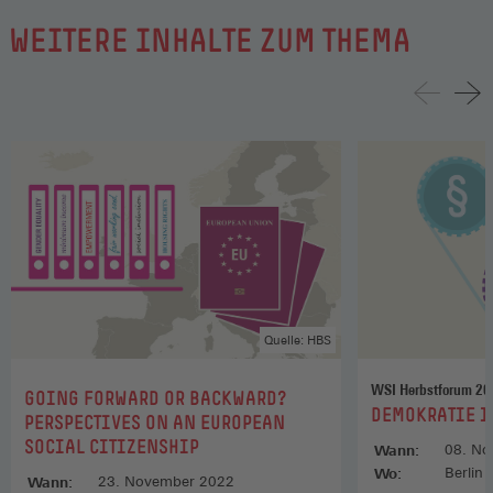
WEITERE INHALTE ZUM THEMA
Quelle: HBS
WSI Herbstforum 20
:
GOING FORWARD OR BACKWARD?
:
DEMOKRATIE I
PERSPECTIVES ON AN EUROPEAN
SOCIAL CITIZENSHIP
Wann:
08. No
Wo:
Berlin
Wann:
23. November 2022