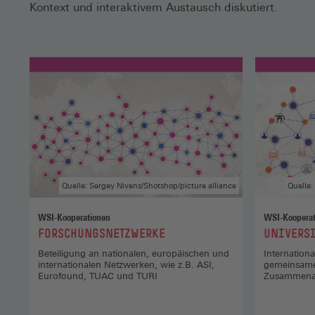
Kontext und interaktivem Austausch diskutiert.
Quelle: Sergey Nivens/Shotshop/picture alliance
Quelle:
WSI-Kooperationen
WSI-Kooperat
:
:
FORSCHUNGSNETZWERKE
UNIVERS
Beteiligung an nationalen, europäischen und
Internation
internationalen Netzwerken, wie z.B. ASI,
gemeinsame
Eurofound, TUAC und TURI
Zusammenarb