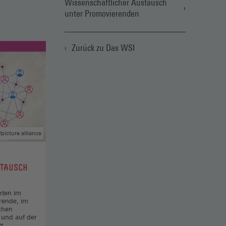
Wissenschaftlicher Austausch
unter Promovierenden
Zurück zu Das WSI
picture alliance
STAUSCH
kten im
rende, im
chen
 und auf der
t