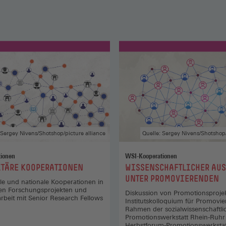
 Sergey Nivens/Shotshop/picture alliance
Quelle: Sergey Nivens/Shotshop/
ionen
WSI-Kooperationen
:
ITÄRE KOOPERATIONEN
WISSENSCHAFTLICHER AU
UNTER PROMOVIERENDEN
ale und nationale Kooperationen in
n Forschungsprojekten und
Diskussion von Promotionsproje
eit mit Senior Research Fellows
Institutskolloquium für Promovie
Rahmen der sozialwissenschaftli
Promotionswerkstatt Rhein-Ruhr
Herbstforum-Promotionswerkstat