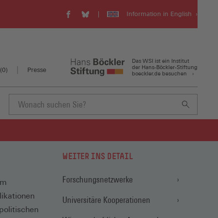
Information in English
WSI
WSI
Visit
auf
auf
our
Facebook
Bluesky
english
(Öffnet
(Öffnet
website
in
in
(Öffnet
Das WSI ist ein Institut
einem
einem
in
der Hans-Böckler-Stiftung
(
0
)
Presse
boeckler.de besuchen
neuen
neuen
einem
Fenster)
Fenster)
neuen
Fenster)
Suchbegriff
eingeben
WEITER INS DETAIL
Forschungsnetzwerke
im
ikationen
Universitäre Kooperationen
olitischen