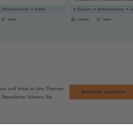
Mitbestimmung
Arbeit
Soziales
Mitbestimmung
A
teilen
merken
teilen
N
se und Infos zu den Themen
Newsletter auswählen
e Newsletter können Sie