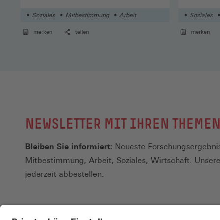
Soziales
Mitbestimmung
Arbeit
Soziales
merken
teilen
merken
NEWSLETTER MIT IHREN THEME
Bleiben Sie informiert:
Neueste Forschungsergebnis
Mitbestimmung, Arbeit, Soziales, Wirtschaft. Unser
jederzeit abbestellen.